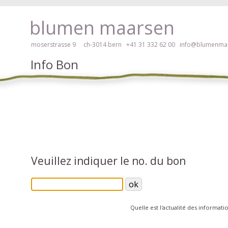
braille, veuillez cliquer ici!
blumen maarsen
moserstrasse 9 ch-3014 bern
+41 31 332 62 00
info@blumenmaa
Info Bon
 des fleurs en mode accessible avec lecteur d'écran ou plage braille, v
Veuillez indiquer le no. du bon
Quelle est l'actualité des informati