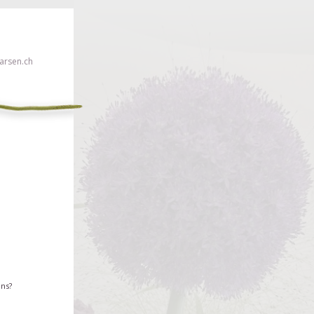
rsen.ch
euillez cliquer ici!
ons?