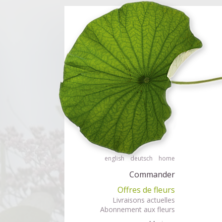
Commander des fleurs en mode accessible avec lecteur d'écran ou plage 
Commander
english
deutsch
home
Commander
Offres de fleurs
Livraisons actuelles
Abonnement aux fleurs