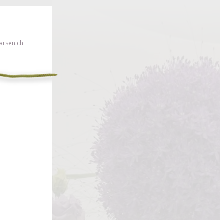
rsen.ch
euillez cliquer ici!