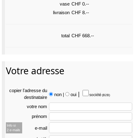
vase
CHF 0.--
livraison
CHF 8.--
total
CHF 668.--
Votre adresse
copier l'adresse du
non
|
oui
⎮
société
(B2B)
destina­taire
votre nom
prénom
Info si
e-mail
2 e-mails