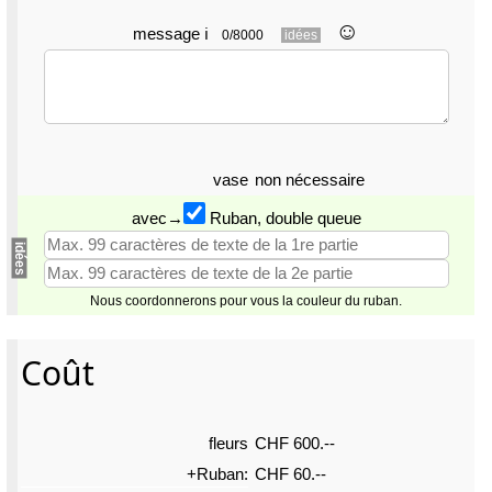
☺︎
message
ℹ
0/8000
idées
vase
non nécessaire
avec→
Ruban, double queue
idées
Nous coordonnerons pour vous la couleur du ruban.
Coût
fleurs
CHF 600.--
+Ruban:
CHF 60.--