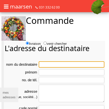
maarsen
📞 031 332 62 00
Commande
Commander des fleurs en mode accessible avec lecteur d'écran ou plage
Commander des fleurs en mode accessible avec lecteur d'écran ou pl
livraison
venir chercher
L'adresse du destinataire
nom du des­tina­taire
prénom
no. de tél.
adresse
mes
(rue, société...)
adresses
code postal