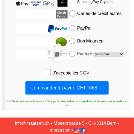
SamsungPay Cryptos
Cartes de crédit
autres
PayPal
Bon Maarsen
Facture
J'accepte les
CGV
La TVA suisse et, en cas de livraison a l'étranger, les taxes et droits de douane du lieu de destination sont inclus dans le
prix.
info@maarsen.ch
▪
Moserstrasse 9 ▪ CH‑3014 Bern
▪
Impression
▪