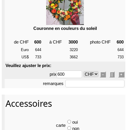
Couronne en couleurs du soleil
de CHF
600
à CHF
3000
photo CHF
600
Euro
644
3220
644
US$
733
3662
733
Veuillez ajuster le prix:
prix
–
|
+
remarques
Accessoires
oui
carte
non