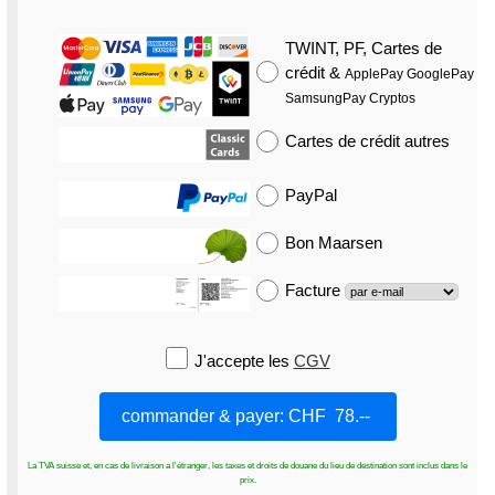
TWINT, PF, Cartes de
crédit
&
ApplePay GooglePay
SamsungPay Cryptos
Cartes de crédit
autres
PayPal
Bon Maarsen
Facture
J'accepte les
CGV
La TVA suisse et, en cas de livraison a l'étranger, les taxes et droits de douane du lieu de destination sont inclus dans le
prix.