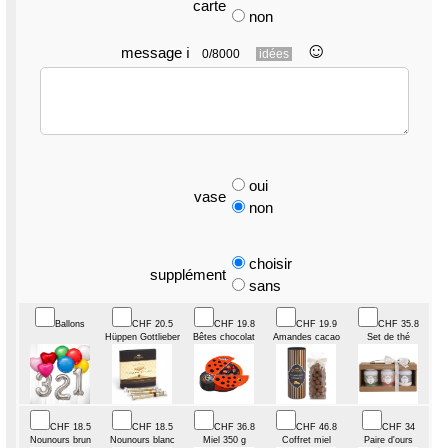
carte
non
☺︎
message
ℹ
0/8000
idées
oui
vase
non
choisir
supplément
sans
Ballons
CHF 20.5
CHF 19.8
CHF 19.9
CHF 35.8
Hüppen Gottlieber
Bêtes chocolat
Amandes cacao
Set de thé
CHF 18.5
CHF 18.5
CHF 36.8
CHF 46.8
CHF 34
Nounours brun
Nounours blanc
Miel 350 g
Coffret miel
Paire d'ours