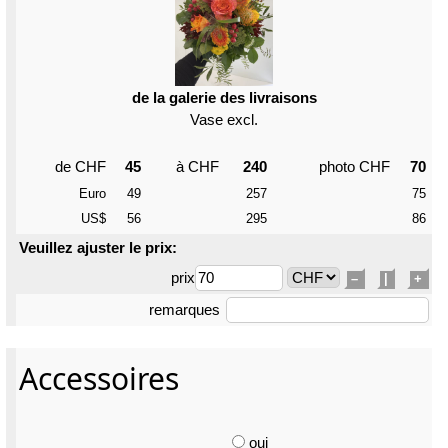
de la galerie des livraisons
Vase excl.
de CHF
45
à CHF
240
photo CHF
70
Euro
49
257
75
US$
56
295
86
Veuillez ajuster le prix:
prix
–
|
+
remarques
Accessoires
oui