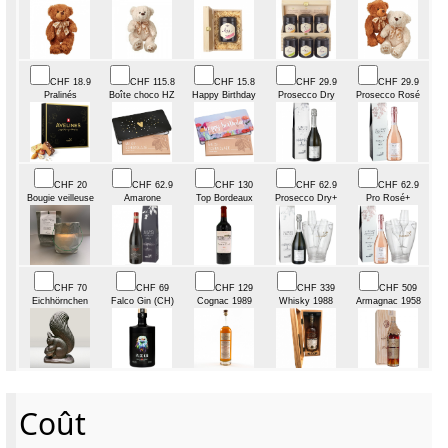
CHF 18.9
CHF 115.8
CHF 15.8
CHF 29.9
CHF 29.9
Pralinés
Boîte choco HZ
Happy Birthday
Prosecco Dry
Prosecco Rosé
CHF 20
CHF 62.9
CHF 130
CHF 62.9
CHF 62.9
Bougie veilleuse
Amarone
Top Bordeaux
Prosecco Dry+
Pro Rosé+
CHF 70
CHF 69
CHF 129
CHF 339
CHF 509
Eichhörnchen
Falco Gin (CH)
Cognac 1989
Whisky 1988
Armagnac 1958
Coût