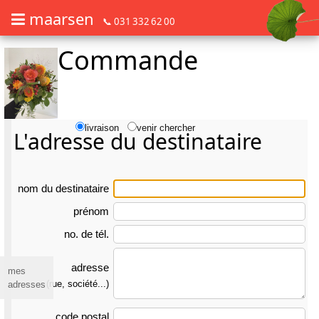
maarsen
📞 031 332 62 00
Commande
Commander des fleurs en mode accessible avec lecteur d'écran ou plage
Commander des fleurs en mode accessible avec lecteur d'écran ou pl
livraison
venir chercher
L'adresse du destinataire
nom du des­tina­taire
prénom
no. de tél.
adresse
mes
(rue, société...)
adresses
code postal