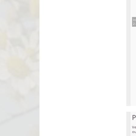
In
2 
P
Ve
ou