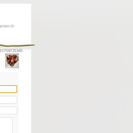
rsen.ch
2951756725365
euillez cliquer ici!