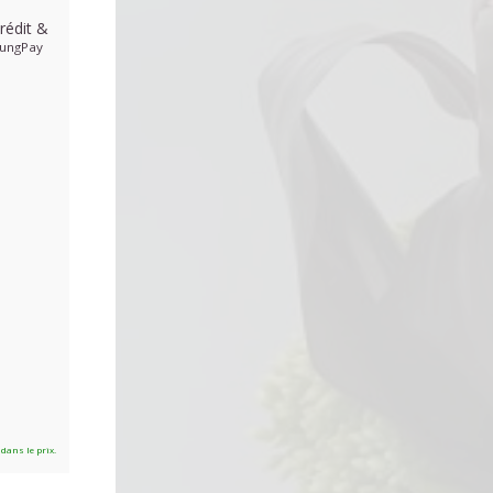
rédit
&
ungPay
 dans le prix.