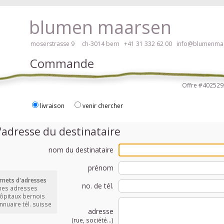
braille, veuillez cliquer ici!
blumen maarsen
moserstrasse 9 ch-3014 bern
+41 31 332 62 00
info@blumenmaa
Commande
Offre #4025
livraison
venir chercher
 des fleurs en mode accessible avec lecteur d'écran ou plage braille, v
'adresse du destinataire
nom du destinataire
prénom
rnets d'adresses
no. de tél.
mes adresses
hôpitaux bernois
annuaire tél. suisse
adresse
(rue, société...)