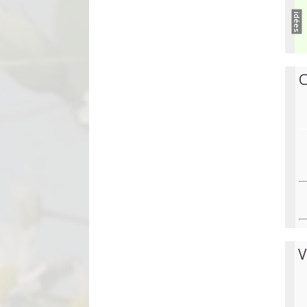
idées
C
V