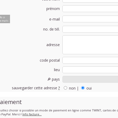
prénom
fo si
e-mail
e-mails
no. de tél.
adresse
code postal
lieu
🔎 pays
sauvegarder cette adresse
?
non
|
oui
aiement
uillez choisir si possible un mode de paiement en ligne comme TWINT, cartes de cr
 PayPal. Merci !
Info facture…