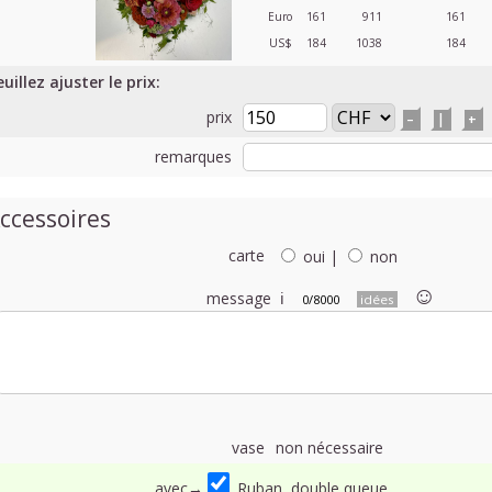
Euro
161
911
161
US$
184
1038
184
uillez ajuster le prix:
prix
–
|
+
remarques
ccessoires
carte
oui
|
non
☺︎
message
ℹ
0/8000
idées
vase
non nécessaire
avec→
Ruban, double queue