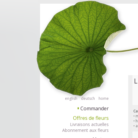
Commander des fleurs en mode accessible avec lecteur d'écran ou plage 
Commander
L
english
deutsch
home
Commander
▘
Ca
• 
Offres de fleurs
• 
Livraisons actuelles
• 
Abonnement aux fleurs