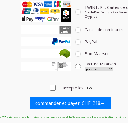
TWINT, PF, Cartes de c
ApplePay GooglePay Sams
Cryptos
Cartes de crédit
autres
PayPal
Bon Maarsen
Facture Maarsen
J'accepte les
CGV
a TVA suisse et, en cas de livraison a l'étranger, les taxes et droits de douane du lieu de destination sont inclus