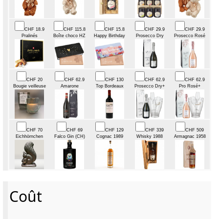
CHF 18.9
CHF 115.8
CHF 15.8
CHF 29.9
CHF 29.9
Pralinés
Boîte choco HZ
Happy Birthday
Prosecco Dry
Prosecco Rosé
CHF 20
CHF 62.9
CHF 130
CHF 62.9
CHF 62.9
Bougie veilleuse
Amarone
Top Bordeaux
Prosecco Dry+
Pro Rosé+
CHF 70
CHF 69
CHF 129
CHF 339
CHF 509
Eichhörnchen
Falco Gin (CH)
Cognac 1989
Whisky 1988
Armagnac 1958
Coût