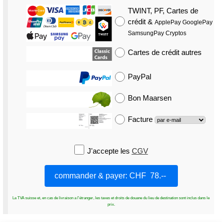
TWINT, PF, Cartes de
crédit
&
ApplePay GooglePay
SamsungPay Cryptos
Cartes de crédit
autres
PayPal
Bon Maarsen
Facture
J'accepte les
CGV
La TVA suisse et, en cas de livraison a l'étranger, les taxes et droits de douane du lieu de destination sont inclus dans le
prix.