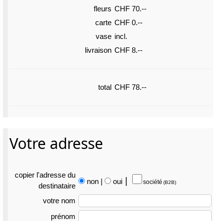
fleurs
CHF 70.--
carte
CHF 0.--
vase
incl.
livraison
CHF 8.--
total
CHF 78.--
Votre adresse
copier l'adresse du
non
|
oui
⎮
société
(B2B)
destina­taire
votre nom
prénom