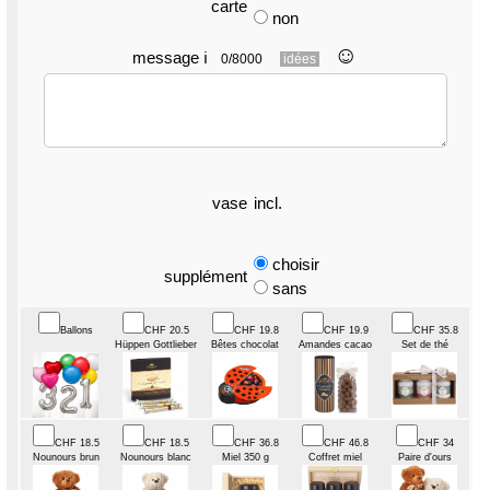
carte
non
☺︎
message
ℹ
0/8000
idées
vase
incl.
choisir
supplément
sans
Ballons
CHF 20.5
CHF 19.8
CHF 19.9
CHF 35.8
Hüppen Gottlieber
Bêtes chocolat
Amandes cacao
Set de thé
CHF 18.5
CHF 18.5
CHF 36.8
CHF 46.8
CHF 34
Nounours brun
Nounours blanc
Miel 350 g
Coffret miel
Paire d'ours