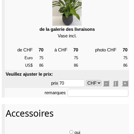
de la galerie des livraisons
Vase incl.
de CHF
70
à CHF
70
photo CHF
70
Euro
75
75
75
US$
86
86
86
Veuillez ajuster le prix:
prix
–
|
+
remarques
Accessoires
oui