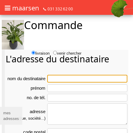
maarsen
📞 031 332 62 00
Commande
Commander des fleurs en mode accessible avec lecteur d'écran ou plage
Commander des fleurs en mode accessible avec lecteur d'écran ou pl
livraison
venir chercher
L'adresse du destinataire
nom du des­tina­taire
prénom
no. de tél.
adresse
mes
(rue, société...)
adresses
code postal