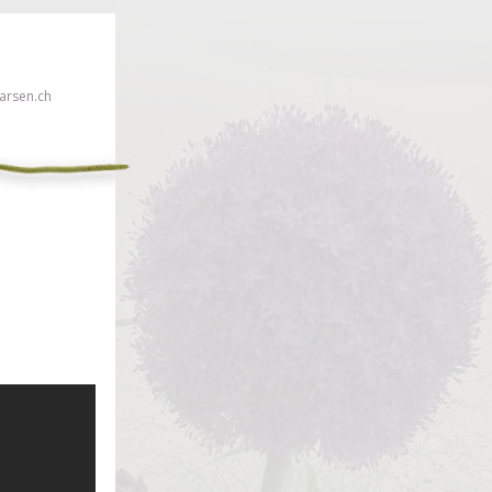
rsen.ch
euillez cliquer ici!