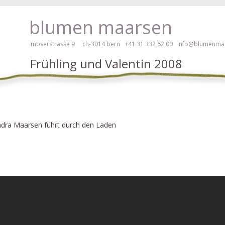
braille, veuillez cliquer ici!
blumen maarsen
moserstrasse 9 ch-3014 bern
+41 31 332 62 00
info@blumenmaa
Frühling und Valentin 2008
 des fleurs en mode accessible avec lecteur d'écran ou plage braille, v
dra Maarsen führt durch den Laden