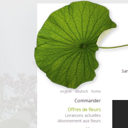
Commander des fleurs en mode accessible avec lecteur d'écran ou plage 
Commander
San
english
deutsch
home
Commander
Offres de fleurs
Livraisons actuelles
Abonnement aux fleurs