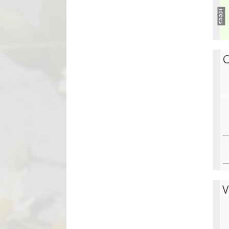
idées
C
V