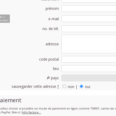
prénom
fo si
e-mail
e-mails
no. de tél.
adresse
code postal
lieu
🔎 pays
sauvegarder cette adresse
?
non
|
oui
aiement
uillez choisir si possible un mode de paiement en ligne comme TWINT, cartes de cr
 PayPal. Merci !
Info facture…