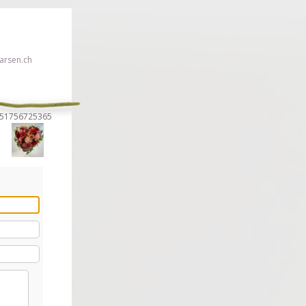
rsen.ch
2951756725365
euillez cliquer ici!