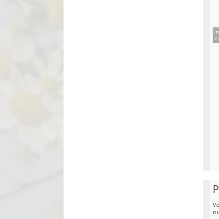
In
2 
P
Ve
ou