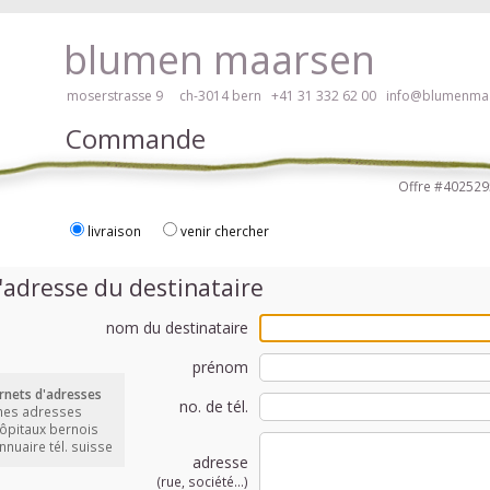
braille, veuillez cliquer ici!
blumen maarsen
moserstrasse 9 ch-3014 bern
+41 31 332 62 00
info@blumenmaa
Commande
Offre #4025
livraison
venir chercher
 des fleurs en mode accessible avec lecteur d'écran ou plage braille, v
'adresse du destinataire
nom du destinataire
prénom
rnets d'adresses
no. de tél.
mes adresses
hôpitaux bernois
annuaire tél. suisse
adresse
(rue, société...)