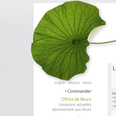
Commander des fleurs en mode accessible avec lecteur d'écran ou plage 
Commander
L
english
deutsch
home
Commander
▘
Ca
• 
Offres de fleurs
• 
Livraisons actuelles
• 
Abonnement aux fleurs