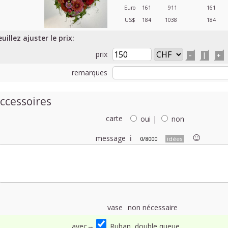
Euro
161
911
161
US$
184
1038
184
uillez ajuster le prix:
prix
–
|
+
remarques
ccessoires
carte
oui
|
non
☺︎
message
ℹ
0/8000
idées
vase
non nécessaire
avec→
Ruban, double queue