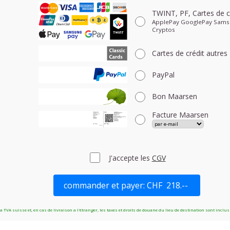
TWINT, PF, Cartes de c
ApplePay GooglePay Sams
Cryptos
Cartes de crédit
autres
PayPal
Bon Maarsen
Facture Maarsen
J'accepte les
CGV
a TVA suisse et, en cas de livraison a l'étranger, les taxes et droits de douane du lieu de destination sont inclus