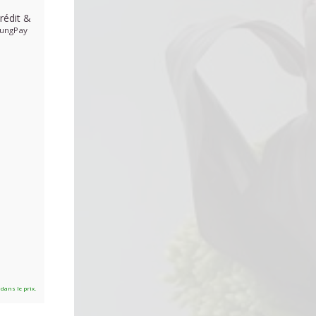
rédit
&
ungPay
 dans le prix.