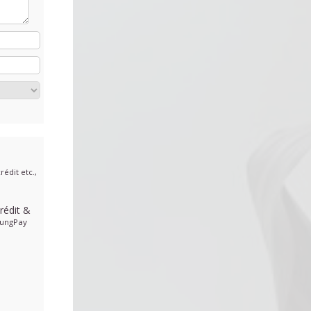
édit etc.,
rédit
&
ungPay