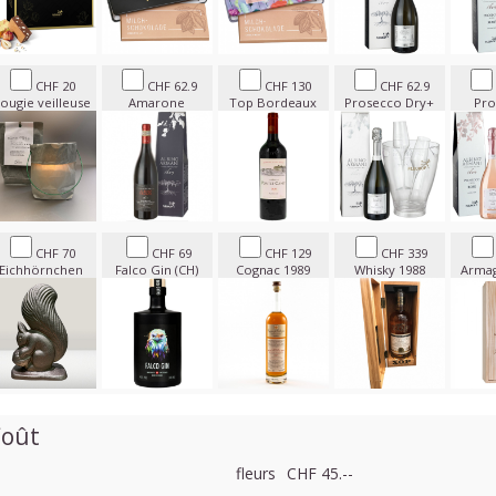
CHF 20
CHF 62.9
CHF 130
CHF 62.9
ougie veilleuse
Amarone
Top Bordeaux
Prosecco Dry+
Pro
CHF 70
CHF 69
CHF 129
CHF 339
Eichhörnchen
Falco Gin (CH)
Cognac 1989
Whisky 1988
Armag
oût
fleurs
CHF 45.--