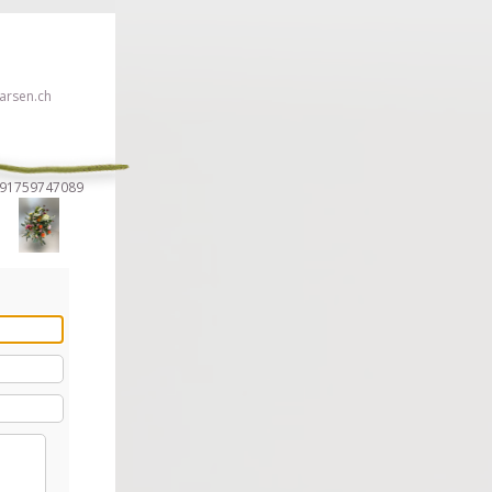
rsen.ch
3791759747089
euillez cliquer ici!