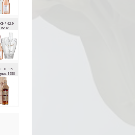
CHF 62.9
 Rosé+
CHF 509
nac 1958