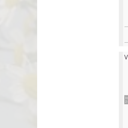
V
In
2 