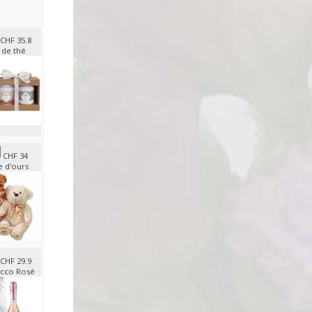
CHF 35.8
 de thé
CHF 34
e d'ours
CHF 29.9
cco Rosé