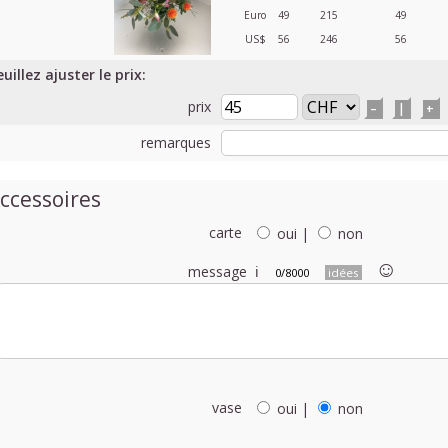
Euro
49
215
49
US$
56
246
56
uillez ajuster le prix:
prix
–
|
+
remarques
ccessoires
carte
oui
|
non
☺︎
message
ℹ
0/8000
idées
vase
oui
|
non