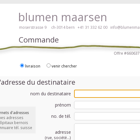
braille, veuillez cliquer ici!
blumen maarsen
moserstrasse 9 ch-3014 bern
+41 31 332 62 00
info@blumenmaa
Commande
Offre #6606
livraison
venir chercher
 des fleurs en mode accessible avec lecteur d'écran ou plage braille, v
'adresse du destinataire
nom du destinataire
prénom
rnets d'adresses
no. de tél.
mes adresses
hôpitaux bernois
annuaire tél. suisse
adresse
(rue, société...)