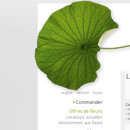
Commander des fleurs en mode accessible avec lecteur d'écran ou plage 
Commander
L
english
deutsch
home
Commander
▘
Ca
• 
Offres de fleurs
• 
Livraisons actuelles
• 
Abonnement aux fleurs