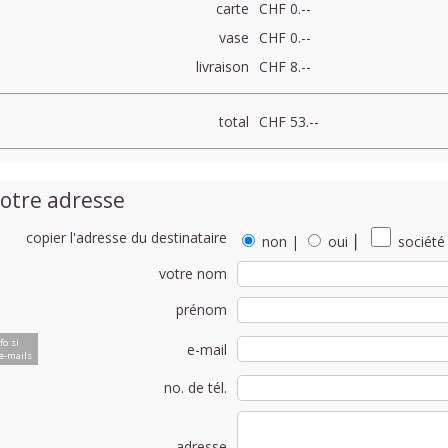
carte
CHF 0.--
vase
CHF 0.--
livraison
CHF 8.--
total
CHF 53.--
otre adresse
copier l'adresse du destinataire
non
|
oui
⎮
société
votre nom
prénom
fo si
e-mail
e-mails
no. de tél.
adresse