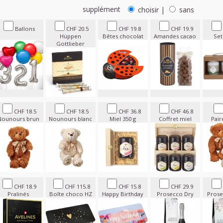
supplément
choisir
|
sans
Ballons
CHF 20.5
CHF 19.8
CHF 19.9
Hüppen
Bêtes chocolat
Amandes cacao
Set
Gottlieber
CHF 18.5
CHF 18.5
CHF 36.8
CHF 46.8
Nounours brun
Nounours blanc
Miel 350 g
Coffret miel
Pair
CHF 18.9
CHF 115.8
CHF 15.8
CHF 29.9
Pralinés
Boîte choco HZ
Happy Birthday
Prosecco Dry
Prose