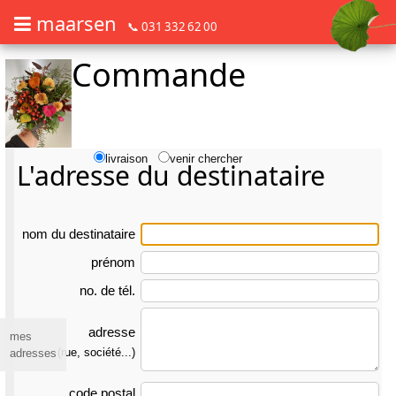
maarsen
📞 031 332 62 00
Commande
Commander des fleurs en mode accessible avec lecteur d'écran ou plage
Commander des fleurs en mode accessible avec lecteur d'écran ou pl
livraison
venir chercher
L'adresse du destinataire
nom du des­tina­taire
prénom
no. de tél.
adresse
mes
(rue, société...)
adresses
code postal