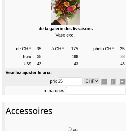
de la galerie des livraisons
Vase excl.
de CHF
35
à CHF
175
photo CHF
35
Euro
38
188
38
US$
43
43
43
Veuillez ajuster le prix:
prix
–
|
+
remarques
Accessoires
oui