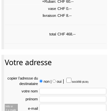
+Ruban:
CHF 60.--
vase
CHF 0.--
livraison
CHF 8.--
total
CHF 468.--
Votre adresse
copier l'adresse du
non
|
oui
⎮
société
(B2B)
destina­taire
votre nom
prénom
Info si
e-mail
2 e-mails