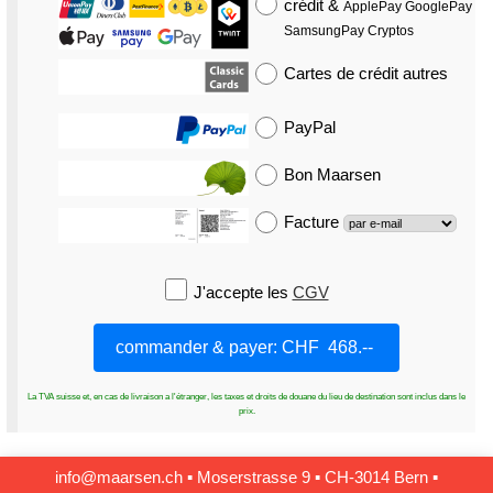
crédit
&
ApplePay GooglePay
SamsungPay Cryptos
Cartes de crédit
autres
PayPal
Bon Maarsen
Facture
J'accepte les
CGV
La TVA suisse et, en cas de livraison a l'étranger, les taxes et droits de douane du lieu de destination sont inclus dans le
prix.
info@maarsen.ch
▪
Moserstrasse 9 ▪ CH‑3014 Bern
▪