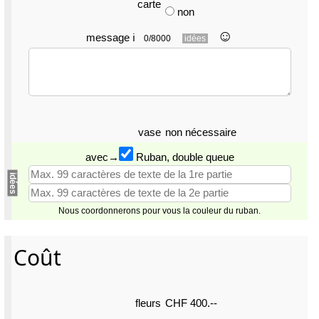
carte
non
☺︎
message
ℹ
0/8000
idées
vase
non nécessaire
avec→
Ruban, double queue
idées
Nous coordonnerons pour vous la couleur du ruban.
Coût
fleurs
CHF 400.--