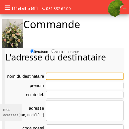
maarsen
📞 031 332 62 00
Commande
Commander des fleurs en mode accessible avec lecteur d'écran ou plage
Commander des fleurs en mode accessible avec lecteur d'écran ou pl
livraison
venir chercher
L'adresse du destinataire
nom du des­tina­taire
prénom
no. de tél.
adresse
mes
(rue, société...)
adresses
code postal