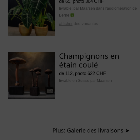
de 65, photo 364 CHF
livrable: par Maarsen dans l'agglomération de
Berne
afficher
des variantes
Champignons en
étain coulé
de 112, photo 622 CHF
livrable en Suisse par Maarsen
Plus: Galerie des livraisons
➤