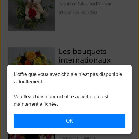
livrable en Suisse par Maarsen
afficher
des variantes
Les bouquets
internationaux
de 40, photo 130 CHF
L'offre que vous avez choisie n'est pas disponible
livrable: mondial (en Suisse Maarsen,
actuellement.
international Fleurop)
afficher
des variantes
Veuillez choisir parmi l'offre actuelle qui est
maintenant affichée.
Fleurs funèbres
OK
de 250, photo 350 CHF
livrable: mondial (en Suisse Maarsen,
international Fleurop)