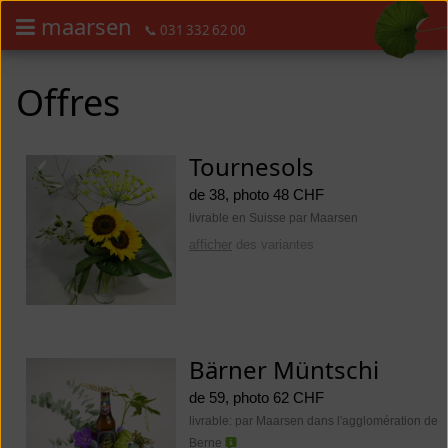
maarsen
📞 031 332 62 00
Commander des fleurs en mode accessible avec lecteur d'écran ou plage
Commander des fleurs en mode accessible avec lecteur d'écran ou pl
Offres
Tournesols
de 38, photo 48 CHF
livrable en Suisse par Maarsen
afficher
des variantes
Bärner Müntschi
de 59, photo 62 CHF
livrable: par Maarsen dans l'agglomération de
Berne