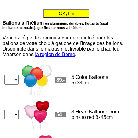
Commander des fleurs en mode accessible avec lecteur d'écran ou plage
maarsen
📞 031 332 62 00
OK, fini
Suppléments aux commandes
Commander des fleurs en mode accessible avec lecteur d'écran ou pl
Pour les livraisons en Suisse, vous pouvez choisir des
suppléments cadeaux.
Vous pouvez choisir ici une seule pièce jointe et en ajouter d'autres si
nécessaire dans le formulaire de commande de fleurs.
Les suppléments suivants sont
actuellement offerts:
Ballons
Hüppen Gottlieber
Bêtes chocolat
Amandes cacao
Set de thé
CHF 20.5
CHF 19.8
CHF 19.9
CHF 35.8