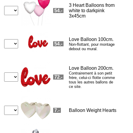
Nounours brun
Nounours blanc
Miel 350 g
Coffret miel
Paire d'ours
CHF 18.5
CHF 18.5
CHF 36.8
CHF 46.8
CHF 34
Pralinés
Boîte choco HZ
Happy Birthday
Prosecco Dry
Prosecco Rosé
CHF 18.9
CHF 115.8
CHF 15.8
CHF 29.9
CHF 29.9
Bougie veilleuse
Amarone
Top Bordeaux
Prosecco Dry+
Pro Rosé+
CHF 20
CHF 62.9
CHF 130
CHF 62.9
CHF 62.9
Eichhörnchen
Falco Gin (CH)
Cognac 1989
Whisky 1988
Armagnac 1958
CHF 70
CHF 69
CHF 129
CHF 339
CHF 509