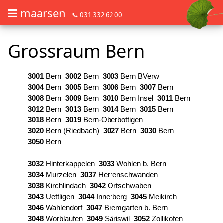
maarsen
📞 031 332 62 00
Barrierefrei Blumen bestellen mit Screenreader oder Brailliezeile, bitte
Barrierefrei Blumen bestellen mit Screenreader oder Brailliezeile, bi
Grossraum Bern
3001
Bern
3002
Bern
3003
Bern BVerw
3004
Bern
3005
Bern
3006
Bern
3007
Bern
3008
Bern
3009
Bern
3010
Bern Insel
3011
Bern
3012
Bern
3013
Bern
3014
Bern
3015
Bern
3018
Bern
3019
Bern‑Oberbottigen
3020
Bern (Riedbach)
3027
Bern
3030
Bern
3050
Bern
3032
Hinterkappelen
3033
Wohlen b. Bern
3034
Murzelen
3037
Herrenschwanden
3038
Kirchlindach
3042
Ortschwaben
3043
Uettligen
3044
Innerberg
3045
Meikirch
3046
Wahlendorf
3047
Bremgarten b. Bern
3048
Worblaufen
3049
Säriswil
3052
Zollikofen