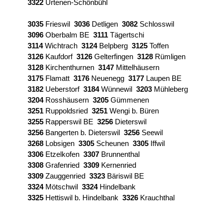
3322
Urtenen‑Schönbühl
3035
Frieswil
3036
Detligen
3082
Schlosswil
3096
Oberbalm BE
3111
Tägertschi
3114
Wichtrach
3124
Belpberg
3125
Toffen
3126
Kaufdorf
3126
Gelterfingen
3128
Rümligen
3128
Kirchenthurnen
3147
Mittelhäusern
3175
Flamatt
3176
Neuenegg
3177
Laupen BE
3182
Ueberstorf
3184
Wünnewil
3203
Mühleberg
3204
Rosshäusern
3205
Gümmenen
3251
Ruppoldsried
3251
Wengi b. Büren
3255
Rapperswil BE
3256
Dieterswil
3256
Bangerten b. Dieterswil
3256
Seewil
3268
Lobsigen
3305
Scheunen
3305
Iffwil
3306
Etzelkofen
3307
Brunnenthal
3308
Grafenried
3309
Kernenried
3309
Zauggenried
3323
Bäriswil BE
3324
Mötschwil
3324
Hindelbank
3325
Hettiswil b. Hindelbank
3326
Krauchthal