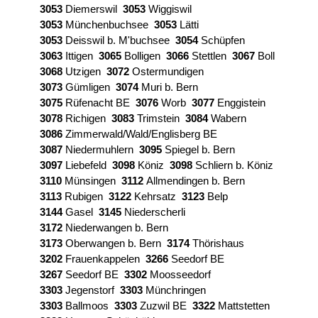
3053
Diemerswil
3053
Wiggiswil
3053
Münchenbuchsee
3053
Lätti
3053
Deisswil b. M'buchsee
3054
Schüpfen
3063
Ittigen
3065
Bolligen
3066
Stettlen
3067
Boll
3068
Utzigen
3072
Ostermundigen
3073
Gümligen
3074
Muri b. Bern
3075
Rüfenacht BE
3076
Worb
3077
Enggistein
3078
Richigen
3083
Trimstein
3084
Wabern
3086
Zimmerwald/Wald/Englisberg BE
3087
Niedermuhlern
3095
Spiegel b. Bern
3097
Liebefeld
3098
Köniz
3098
Schliern b. Köniz
3110
Münsingen
3112
Allmendingen b. Bern
3113
Rubigen
3122
Kehrsatz
3123
Belp
3144
Gasel
3145
Niederscherli
3172
Niederwangen b. Bern
3173
Oberwangen b. Bern
3174
Thörishaus
3202
Frauenkappelen
3266
Seedorf BE
3267
Seedorf BE
3302
Moosseedorf
3303
Jegenstorf
3303
Münchringen
3303
Ballmoos
3303
Zuzwil BE
3322
Mattstetten