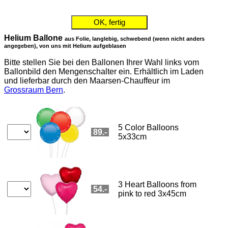
Barrierefrei Blumen bestellen mit Screenreader oder Brailliezeile, bitte
maarsen
📞 031 332 62 00
OK, fertig
Beilagen zu Bestellungen
Barrierefrei Blumen bestellen mit Screenreader oder Brailliezeile, bi
Bei Lieferungen in der Schweiz können Sie Geschenk-Beilagen
wählen.
Sie können hier genau eine Beilage wählen und bei Bedarf im Blumen-
Bestellformular weitere dazufügen.
Aktuell sind folgende Beilagen im
Angebot:
Ballone
Gottlieber Hüppen
Schoggi-Käfer
Cacao-Mandeln
Tee-Set
CHF 20.5
CHF 19.8
CHF 19.9
CHF 35.8