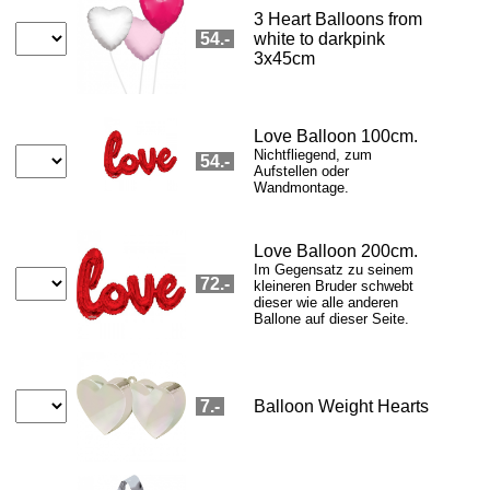
Teddy braun
Teddy weiss
Honig 350 g
Honig-Set
Bärenpaar
CHF 18.5
CHF 18.5
CHF 36.8
CHF 46.8
CHF 34
Pralinés
Schoggidose HZ
Happy Birthday
Prosecco Dry
Prosecco Rosé
CHF 18.9
CHF 115.8
CHF 15.8
CHF 29.9
CHF 29.9
Teelicht
Amarone
Spitzen-Bordeaux
Prosecco Dry+
Pro Rosé+
CHF 20
CHF 62.9
CHF 130
CHF 62.9
CHF 62.9
Eichhörnchen
Falco Gin (CH)
Cognac 1989
Whisky 1988
Armagnac 1958
CHF 70
CHF 69
CHF 129
CHF 339
CHF 509