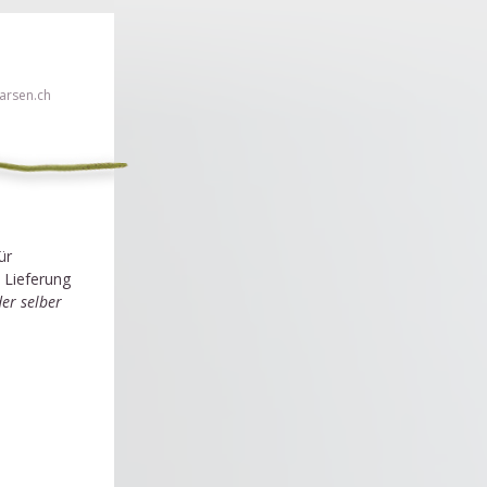
rsen.ch
en!
ür
 Lieferung
er selber