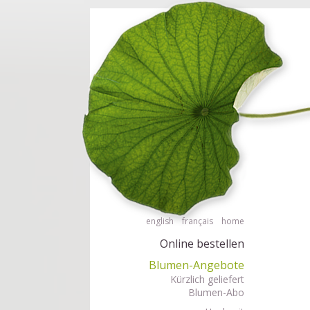
Barrierefrei Blumen bestellen mit Screenreader oder Brailliezeile, bitte
Barrierefr
english
français
home
Online bestellen
Blumen-Angebote
Kürzlich geliefert
Blumen-Abo