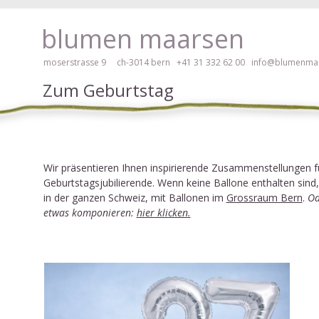
 hier klicken!
blumen maarsen
moserstrasse 9 ch-3014 bern
+41 31 332 62 00
info@blumenmaa
Zum Geburtstag
ei Blumen bestellen mit Screenreader oder Brailliezeile, bitte hier klick
Wir präsentieren Ihnen inspirierende Zusammenstellungen f
Geburtstagsjubilierende.
Wenn keine Ballone enthalten sind,
in der ganzen Schweiz, mit Ballonen im
Grossraum Bern
.
Od
etwas komponieren:
hier klicken.