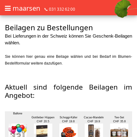
maarsen
📞 031 332 62 00
Beilagen zu Bestellungen
Barrierefrei Blumen bestellen mit Screenreader oder Brailliezeile, bitte
Barrierefrei Blumen bestellen mit Screenreader oder Brailliezeile, bi
Bei Lieferungen in der Schweiz können Sie Geschenk-Beilagen
wählen.
Sie können hier genau eine Beilage wählen und bei Bedarf im Blumen-
Bestellformular weitere dazufügen.
Aktuell sind folgende Beilagen im
Angebot:
Ballone
Gottlieber Hüppen
Schoggi-Käfer
Cacao-Mandeln
Tee-Set
CHF 20.5
CHF 19.8
CHF 19.9
CHF 35.8