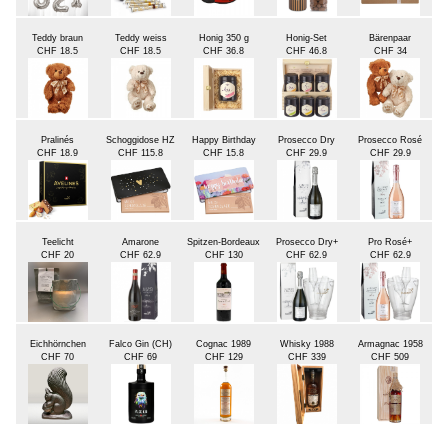
Teddy braun
Teddy weiss
Honig 350 g
Honig-Set
Bärenpaar
CHF 18.5
CHF 18.5
CHF 36.8
CHF 46.8
CHF 34
Pralinés
Schoggidose HZ
Happy Birthday
Prosecco Dry
Prosecco Rosé
CHF 18.9
CHF 115.8
CHF 15.8
CHF 29.9
CHF 29.9
Teelicht
Amarone
Spitzen-Bordeaux
Prosecco Dry+
Pro Rosé+
CHF 20
CHF 62.9
CHF 130
CHF 62.9
CHF 62.9
Eichhörnchen
Falco Gin (CH)
Cognac 1989
Whisky 1988
Armagnac 1958
CHF 70
CHF 69
CHF 129
CHF 339
CHF 509