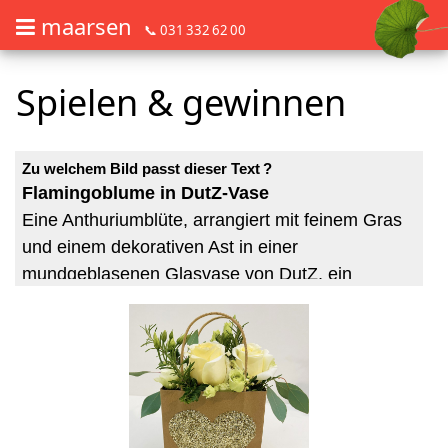
maarsen
📞 031 332 62 00
Barrierefrei Blumen bestellen mit Screenreader oder Brailliezeile, bitte
Barrierefrei Blumen bestellen mit Screenreader oder Brailliezeile, bi
Spielen & gewinnen
Z
u
w
e
l
c
h
e
m
B
i
l
d
p
a
s
s
t
d
i
e
s
e
r
T
e
x
t
?
Flamingoblume in DutZ-Vase
Eine Anthuriumblüte, arrangiert mit feinem Gras
und einem dekorativen Ast in einer
mundgeblasenen Glasvase von DutZ, ein
Handwerksbetrieb, der für Objekte mit
eigenständigem Charakter bekannt ist. Jede
Vase ist dadurch ein kleines Unikat. Die
Flamingoblume liebt warme Temperaturen und
bringt mit ihrer klaren Form und sommerlichen
Farbe eine ruhige, exotische Note in den Raum.