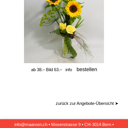
bestellen
ab 38.– Bild 63.–
info
zurück zur Angebote-Übersicht
➤
info@maarsen.ch
▪
Moserstrasse 9 ▪ CH‑3014 Bern
▪