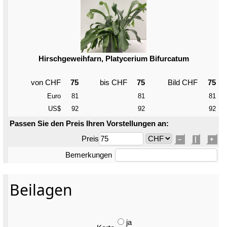
Hirschgeweihfarn, Platycerium Bifurcatum
von CHF
75
bis CHF
75
Bild CHF
75
Euro
81
81
81
US$
92
92
92
Passen Sie den Preis Ihren Vorstellungen an:
Preis
–
|
+
Bemerkungen
Beilagen
ja