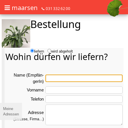
maarsen
📞 031 332 62 00
Bestellung
Barrierefrei Blumen bestellen mit Screenreader oder Brailliezeile, bitte
Barrierefrei Blumen bestellen mit Screenreader oder Brailliezeile, bi
liefern
wird abgeholt
Wohin dürfen wir liefern?
Name (Emp­fän­
gerIn)
Vorname
Telefon
Meine
Adresse
Adressen
(Strasse, Firma...)