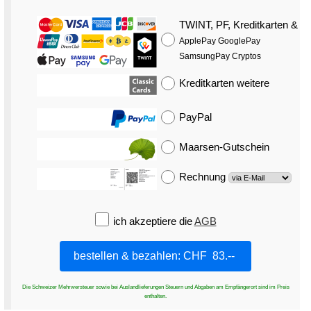
TWINT, PF, Kreditkarten
&
ApplePay GooglePay
SamsungPay Cryptos
Kreditkarten
weitere
PayPal
Maarsen-Gutschein
Rechnung
ich akzeptiere die
AGB
Die Schweizer Mehrwersteuer sowie bei Auslandlieferungen Steuern und Abgaben am Empfängerort sind im Preis
enthalten.