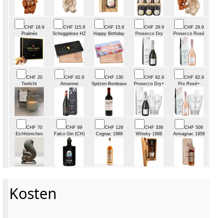
CHF 18.9
CHF 115.8
CHF 15.8
CHF 29.9
CHF 29.9
Pralinés
Schoggidose HZ
Happy Birthday
Prosecco Dry
Prosecco Rosé
CHF 20
CHF 62.9
CHF 130
CHF 62.9
CHF 62.9
Teelicht
Amarone
Spitzen-Bordeaux
Prosecco Dry+
Pro Rosé+
CHF 70
CHF 69
CHF 129
CHF 339
CHF 509
Eichhörnchen
Falco Gin (CH)
Cognac 1989
Whisky 1988
Armagnac 1958
Kosten