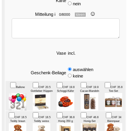
Karte
nein
☺︎
Mitteilung
ℹ
0/8000
Ideen
Vase
incl.
auswählen
Geschenk-Beilage
keine
Ballone
CHF 20.5
CHF 19.8
CHF 19.9
CHF 35.8
Gottlieber Hüppen
Schoggi-Käfer
Cacao-Mandeln
Tee-Set
CHF 18.5
CHF 18.5
CHF 36.8
CHF 46.8
CHF 34
Teddy braun
Teddy weiss
Honig 350 g
Honig-Set
Bärenpaar