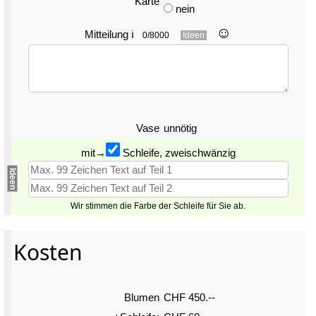
Karte
nein
☺︎
Mitteilung
ℹ
0/8000
Ideen
Vase
unnötig
mit→
Schleife, zweischwänzig
Ideen
Wir stimmen die Farbe der Schleife für Sie ab.
Kosten
Blumen
CHF 450.--