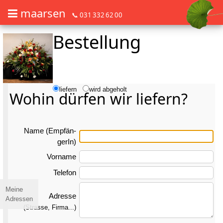
maarsen
📞 031 332 62 00
Bestellung
Barrierefrei Blumen bestellen mit Screenreader oder Brailliezeile, bitte
Barrierefrei Blumen bestellen mit Screenreader oder Brailliezeile, bi
liefern
wird abgeholt
Wohin dürfen wir liefern?
Name (Emp­fän­
gerIn)
Vorname
Telefon
Meine
Adresse
Adressen
(Strasse, Firma...)