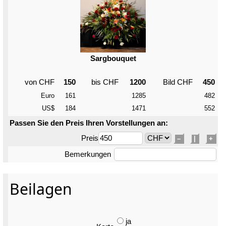
Sargbouquet
von CHF
150
bis CHF
1200
Bild CHF
450
Euro
161
1285
482
US$
184
1471
552
Passen Sie den Preis Ihren Vorstellungen an:
Preis
–
|
+
Bemerkungen
Beilagen
ja