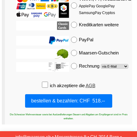
ApplePay GooglePay
SamsungPay Cryptos
Kreditkarten
weitere
PayPal
Maarsen-Gutschein
Rechnung
ich akzeptiere die
AGB
Die Schweizer Mehrwersteuer sowie bei Auslandlieferungen Steuern und Abgaben am Empfängerort sind im Preis
enthalten.
info@maarsen.ch
▪
Moserstrasse 9 ▪ CH‑3014 Bern
▪