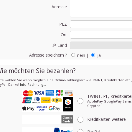
Adresse
PLZ
Ort
🔎 Land
Adresse speichern
?
nein
|
ja
ie möchten Sie bezahlen?
tte wählen Sie wenn möglich eine Online-Zahlungsart wie TWINT, Kreditkarten etc.
yPal. Danke!
Info Rechnung…
TWINT, PF, Kreditkart
ApplePay GooglePay Sams
Cryptos
Kreditkarten
weitere
PayPal