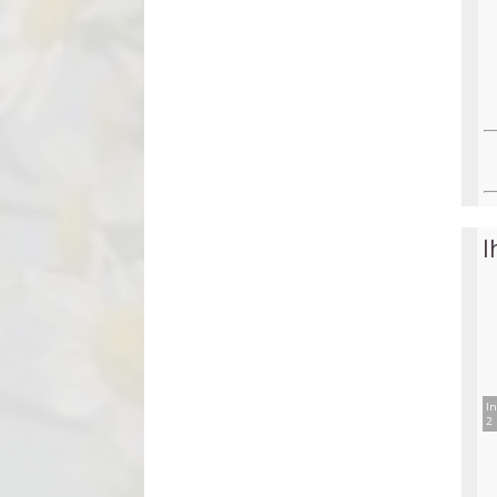
I
In
2 