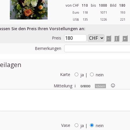
von CHF
110
bis
1000
Bild
180
Euro
118
1071
193
US$
135
1226
221
assen Sie den Preis Ihren Vorstellungen an:
Preis
–
|
+
Bemerkungen
eilagen
Karte
ja
|
nein
☺︎
Mitteilung
ℹ
0/8000
Ideen
Vase
ja
|
nein