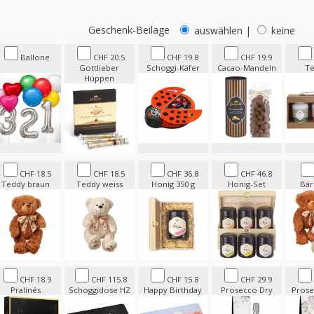
Geschenk-Beilage
auswählen
|
keine
Ballone
CHF 20.5
CHF 19.8
CHF 19.9
Gottlieber
Schoggi-Käfer
Cacao-Mandeln
Te
Hüppen
CHF 18.5
CHF 18.5
CHF 36.8
CHF 46.8
Teddy braun
Teddy weiss
Honig 350 g
Honig-Set
Bär
CHF 18.9
CHF 115.8
CHF 15.8
CHF 29.9
Pralinés
Schoggidose HZ
Happy Birthday
Prosecco Dry
Prose