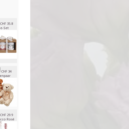
CHF 35.8
e-Set
CHF 34
enpaar
CHF 29.9
cco Rosé