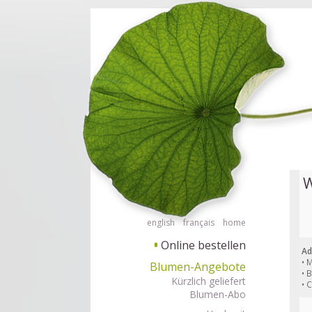
Barrierefrei Blumen bestellen mit Screenreader oder Brailliezeile, bitte
Barrierefr
W
english
français
home
Online bestellen
▘
Ad
• 
Blumen-Angebote
• 
Kürzlich geliefert
• 
Blumen-Abo