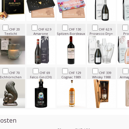
CHF 20
CHF 62.9
CHF 130
CHF 62.9
Teelicht
Amarone
Spitzen-Bordeaux
Prosecco Dry+
Pro
CHF 70
CHF 69
CHF 129
CHF 339
Eichhörnchen
Falco Gin (CH)
Cognac 1989
Whisky 1988
Armag
osten