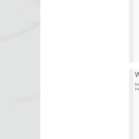
W
Bi
Pa