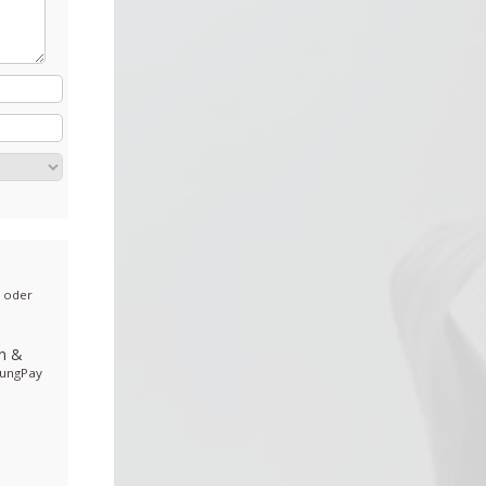
, oder
en
&
ungPay