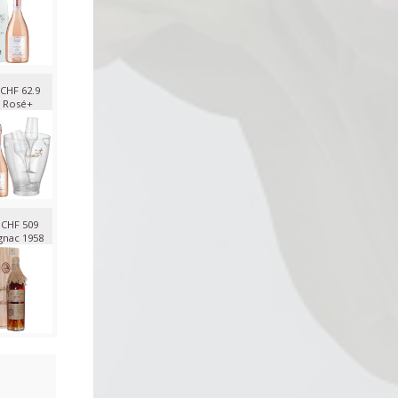
CHF 62.9
 Rosé+
CHF 509
nac 1958