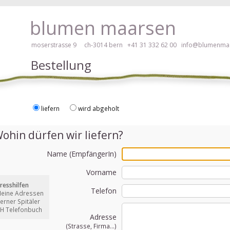
 hier klicken!
blumen maarsen
moserstrasse 9 ch-3014 bern
+41 31 332 62 00
info@blumenmaa
Bestellung
liefern
wird abgeholt
ei Blumen bestellen mit Screenreader oder Brailliezeile, bitte hier klick
ohin dürfen wir liefern?
Name (EmpfängerIn)
Vorname
resshilfen
Telefon
Meine Adressen
Berner Spitäler
CH Telefonbuch
Adresse
(Strasse, Firma...)