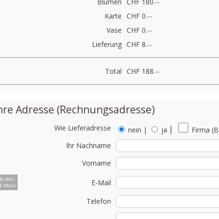
Blumen
CHF 180.--
Karte
CHF 0.--
Vase
CHF 0.--
Lieferung
CHF 8.--
Total
CHF 188.--
hre Adresse (Rechnungsadresse)
Wie Lieferadresse
nein
|
ja
⎮
Firma (B
Ihr Nachname
Vorname
fo falls
E-Mail
E-Mails
Telefon