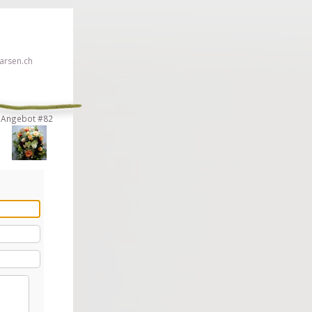
rsen.ch
Angebot #82
en!