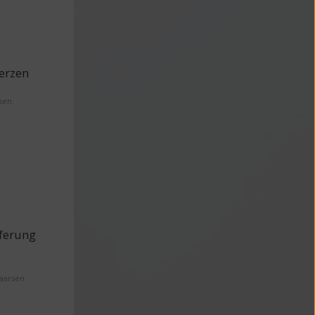
erzen
sen.
eferung
Maarsen