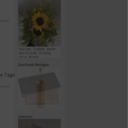
ssraum
Vielen lieben Dank!
Herzliche Grüsse
Iris Buser
Geschenk-Beilagen
se Tage
ssraum
Geliefert