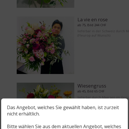
La vie en rose
ab 75, Bild 244 CHF
lieferbar in der Schweiz durch 
(Fleurop auf Wunsch)
Wiesengruss
ab 45, Bild 65 CHF
lieferbar durch Maarsen im Gro
Bern
Das Angebot, welches Sie gewählt haben, ist zurzeit
nicht erhältlich.
Bitte wählen Sie aus dem aktuellen Angebot, welches