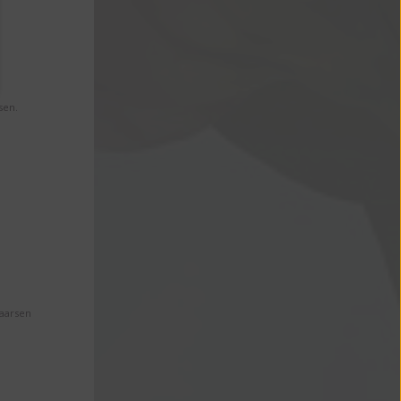
sen.
Maarsen