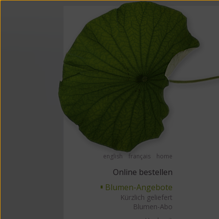
Barrierefrei Blumen bestellen mit Screenreader oder Brailliezeile, bitte
Barrierefr
english
français
home
Online bestellen
Blumen-Angebote
▘
Kürzlich geliefert
Blumen-Abo