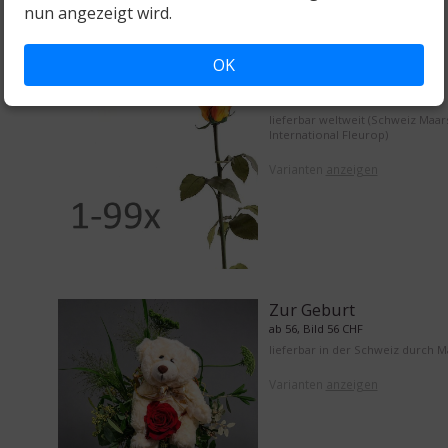
nun angezeigt wird.
OK
1 bis 99 Rosen
ab 15, Bild 15 CHF
lieferbar weltweit (Schweiz Maar
International Fleurop)
Varianten
anzeigen
Zur Geburt
ab 56, Bild 56 CHF
lieferbar in der Schweiz durch 
Varianten
anzeigen