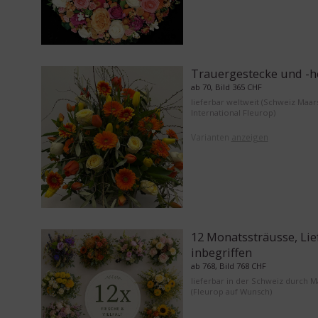
Trauergestecke und -h
ab 70, Bild 365 CHF
lieferbar weltweit (Schweiz Maar
International Fleurop)
Varianten
anzeigen
12 Monatssträusse, Li
inbegriffen
ab 768, Bild 768 CHF
lieferbar in der Schweiz durch 
(Fleurop auf Wunsch)