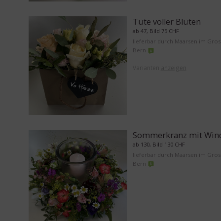
Tüte voller Blüten
ab 47, Bild 75 CHF
lieferbar durch Maarsen im Gro
Bern
Varianten
anzeigen
Sommerkranz mit Wind
ab 130, Bild 130 CHF
lieferbar durch Maarsen im Gro
Bern