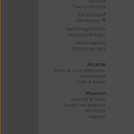
Hochzeit
Trauerzeremonie
Für Männer
Für Verliebte
Geschenkgutscheine
Geschenk-Beilagen
Helium-Ballone
Geburtstags-Sets
Akzente
Event- & Tisch-Dekoration
Floristikkurse
Texte & Karten
Maarsen
Geschäft & Team
Spielen und gewinnen
Newsletter
Lageplan