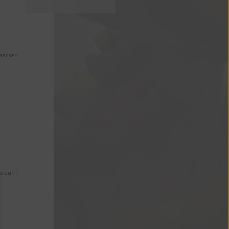
Maarsen
ssraum