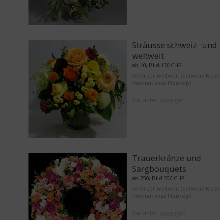
Sträusse schweiz- und
weltweit
ab 40, Bild 130 CHF
lieferbar weltweit (Schweiz Maar
International Fleurop)
Varianten
anzeigen
Trauerkränze und
Sargbouquets
ab 250, Bild 350 CHF
lieferbar weltweit (Schweiz Maar
International Fleurop)
Varianten
anzeigen