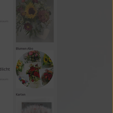
ssraum
Blumen-Abo
licht
ssraum
Karten