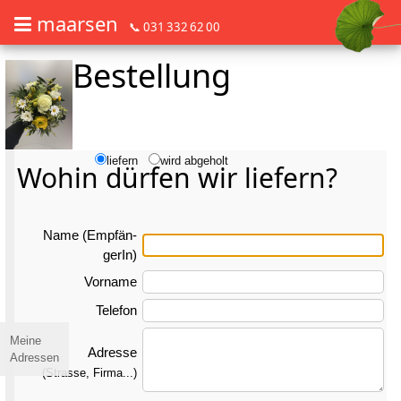
maarsen
📞 031 332 62 00
Bestellung
Barrierefrei Blumen bestellen mit Screenreader oder Brailliezeile, bitte
Barrierefrei Blumen bestellen mit Screenreader oder Brailliezeile, bi
liefern
wird abgeholt
Wohin dürfen wir liefern?
Name (Emp­fän­
gerIn)
Vorname
Telefon
Meine
Adresse
Adressen
(Strasse, Firma...)