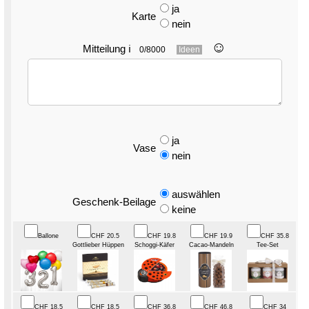
ja
Karte
nein
☺︎
Mitteilung
ℹ
0/8000
Ideen
ja
Vase
nein
auswählen
Geschenk-Beilage
keine
Ballone
CHF 20.5
CHF 19.8
CHF 19.9
CHF 35.8
Gottlieber Hüppen
Schoggi-Käfer
Cacao-Mandeln
Tee-Set
CHF 18.5
CHF 18.5
CHF 36.8
CHF 46.8
CHF 34