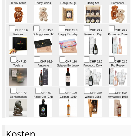
Teddy braun
Teddy weiss
Honig 350 g
Honig-Set
Bärenpaar
CHF 18.9
CHF 115.8
CHF 15.8
CHF 29.9
CHF 29.9
Pralinés
Schoggidose HZ
Happy Birthday
Prosecco Dry
Prosecco Rosé
CHF 20
CHF 62.9
CHF 130
CHF 62.9
CHF 62.9
Teelicht
Amarone
Spitzen-Bordeaux
Prosecco Dry+
Pro Rosé+
CHF 70
CHF 69
CHF 129
CHF 339
CHF 509
Eichhörnchen
Falco Gin (CH)
Cognac 1989
Whisky 1988
Armagnac 1958
Kosten