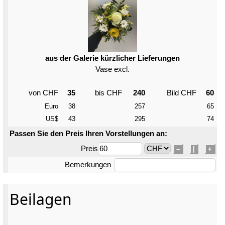
aus der Galerie kürzlicher Lieferungen
Vase excl.
von CHF
35
bis CHF
240
Bild CHF
60
Euro
38
257
65
US$
43
295
74
Passen Sie den Preis Ihren Vorstellungen an:
Preis
–
|
+
Bemerkungen
Beilagen