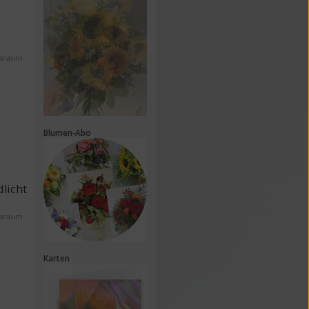
ssraum
Blumen-Abo
licht
ssraum
Karten