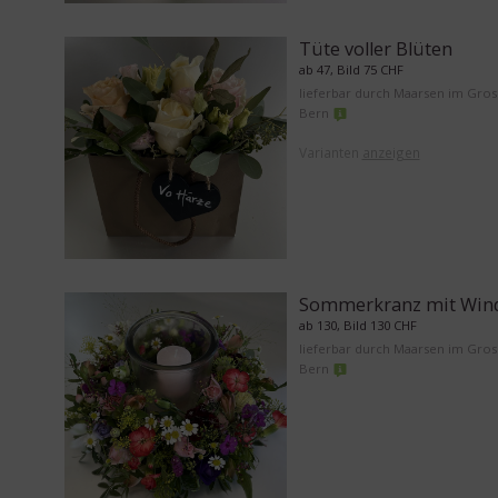
Tüte voller Blüten
ab 47, Bild 75 CHF
lieferbar durch Maarsen im Gro
Bern
Varianten
anzeigen
Sommerkranz mit Wind
ab 130, Bild 130 CHF
lieferbar durch Maarsen im Gro
Bern