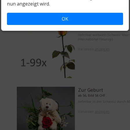
nun angezeigt wird.
OK
1 bis 99 Rosen
ab 15, Bild 15 CHF
lieferbar weltweit (Schweiz Maar
International Fleurop)
Varianten
anzeigen
Zur Geburt
ab 56, Bild 56 CHF
lieferbar in der Schweiz durch 
Varianten
anzeigen