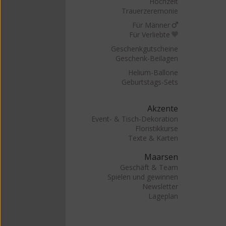
Hochzeit
Trauerzeremonie
Für Männer
Für Verliebte
Geschenkgutscheine
Geschenk-Beilagen
Helium-Ballone
Geburtstags-Sets
Akzente
Event- & Tisch-Dekoration
Floristikkurse
Texte & Karten
Maarsen
Geschäft & Team
Spielen und gewinnen
Newsletter
Lageplan