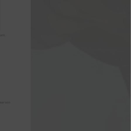
sen.
Maarsen