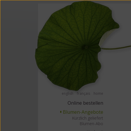
Barrierefrei Blumen bestellen mit Screenreader oder Brailliezeile, bitte
Barrierefr
english
français
home
Online bestellen
Blumen-Angebote
▘
Kürzlich geliefert
Blumen-Abo