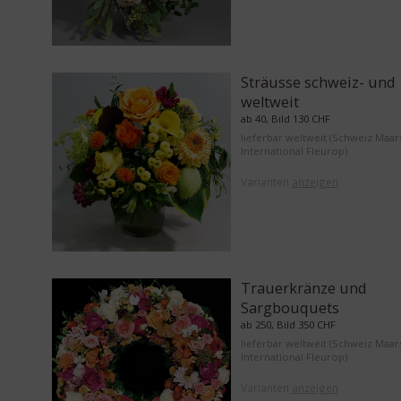
Sträusse schweiz- und
weltweit
ab 40, Bild 130 CHF
lieferbar weltweit (Schweiz Maar
International Fleurop)
Varianten
anzeigen
Trauerkränze und
Sargbouquets
ab 250, Bild 350 CHF
lieferbar weltweit (Schweiz Maar
International Fleurop)
Varianten
anzeigen