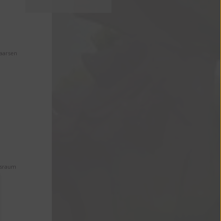
Maarsen
ssraum