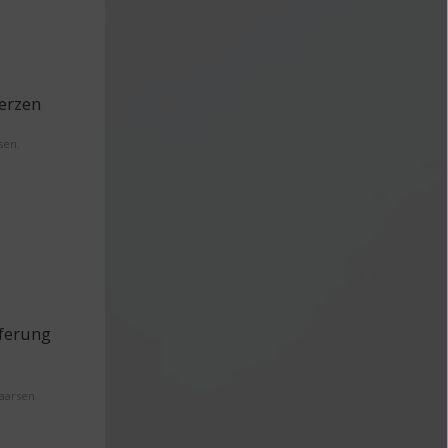
erzen
sen.
eferung
Maarsen