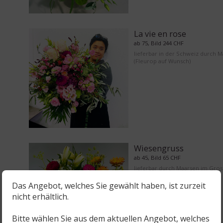
La vie en rose
ab 75, Bild 244 CHF
lieferbar in der Schweiz durch 
(Fleurop auf Wunsch)
Wiesengruss
ab 45, Bild 65 CHF
lieferbar durch Maarsen im Gro
Bern
Das Angebot, welches Sie gewählt haben, ist zurzeit
nicht erhältlich.
Bitte wählen Sie aus dem aktuellen Angebot, welches