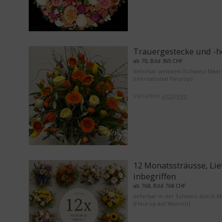
Trauergestecke und -h
ab 70, Bild 365 CHF
lieferbar weltweit (Schweiz Maar
International Fleurop)
Varianten
anzeigen
12 Monatssträusse, Li
inbegriffen
ab 768, Bild 768 CHF
lieferbar in der Schweiz durch 
(Fleurop auf Wunsch)