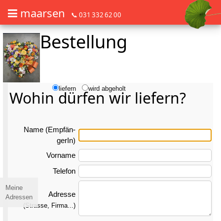
maarsen
📞 031 332 62 00
Bestellung
Barrierefrei Blumen bestellen mit Screenreader oder Brailliezeile, bitte
Barrierefrei Blumen bestellen mit Screenreader oder Brailliezeile, bi
liefern
wird abgeholt
Wohin dürfen wir liefern?
Name (Emp­fän­
gerIn)
Vorname
Telefon
Meine
Adresse
Adressen
(Strasse, Firma...)