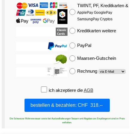
TWINT, PF, Kreditkarten
&
ApplePay GooglePay
SamsungPay Cryptos
Kreditkarten
weitere
PayPal
Maarsen-Gutschein
Rechnung
ich akzeptiere die
AGB
Die Schweizer Mehrwersteuer sowie bei Auslandlieferungen Steuern und Abgaben am Empfängerort sind im Preis
enthalten.