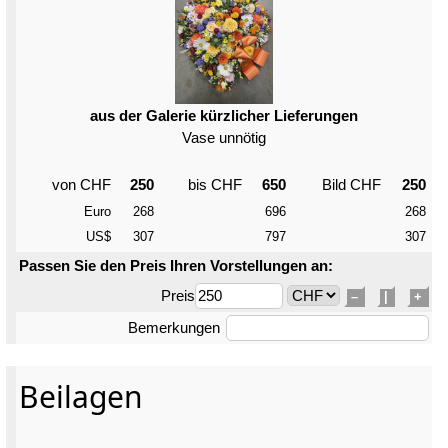
aus der Galerie kürzlicher Lieferungen
Vase unnötig
von CHF
250
bis CHF
650
Bild CHF
250
Euro
268
696
268
US$
307
797
307
Passen Sie den Preis Ihren Vorstellungen an:
Preis
–
|
+
Bemerkungen
Beilagen