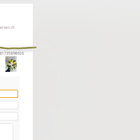
rsen.ch
1581735898926
en!