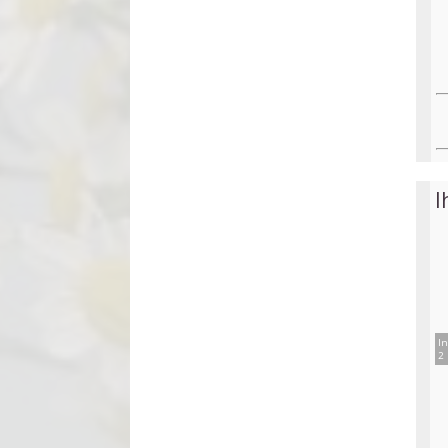
I
In
2 