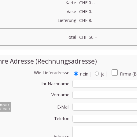
Karte
CHF 0.--
Vase
CHF 0.--
Lieferung
CHF 8.--
Total
CHF 50.--
hre Adresse (Rechnungsadresse)
Wie Lieferadresse
nein
|
ja
⎮
Firma (B
Ihr Nachname
Vorname
fo falls
E-Mail
E-Mails
Telefon
Adresse