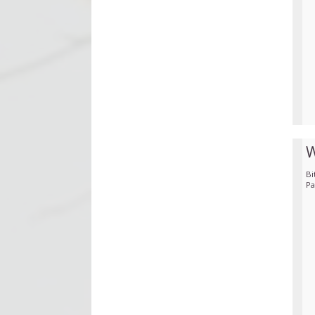
W
Bi
Pa