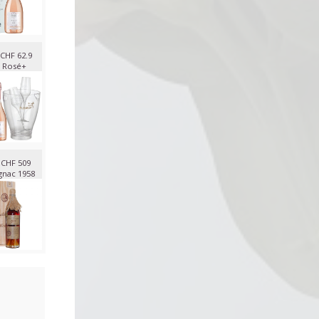
CHF 62.9
 Rosé+
CHF 509
nac 1958