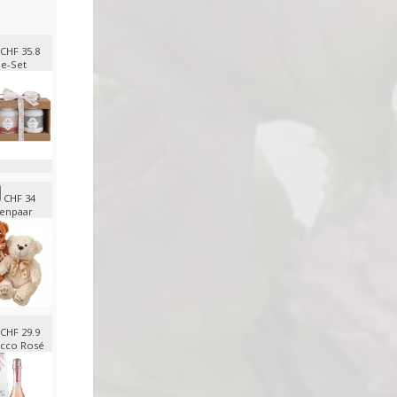
CHF 35.8
e-Set
CHF 34
enpaar
CHF 29.9
cco Rosé