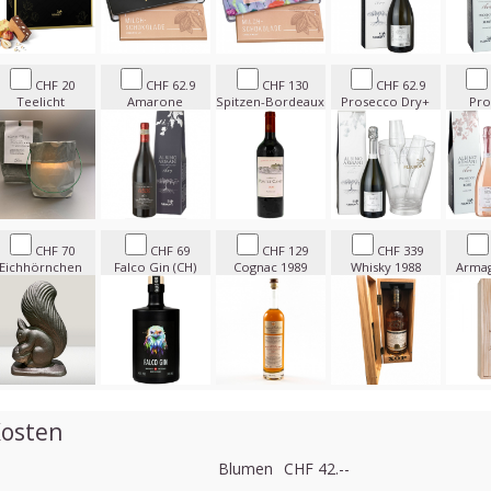
CHF 20
CHF 62.9
CHF 130
CHF 62.9
Teelicht
Amarone
Spitzen-Bordeaux
Prosecco Dry+
Pro
CHF 70
CHF 69
CHF 129
CHF 339
Eichhörnchen
Falco Gin (CH)
Cognac 1989
Whisky 1988
Armag
osten
Blumen
CHF 42.--