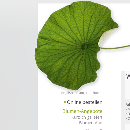
Barrierefrei Blumen bestellen mit Screenreader oder Brailliezeile, bitte
Barrierefr
W
english
français
home
Online bestellen
▘
Ad
• 
Blumen-Angebote
• 
Kürzlich geliefert
• 
Blumen-Abo