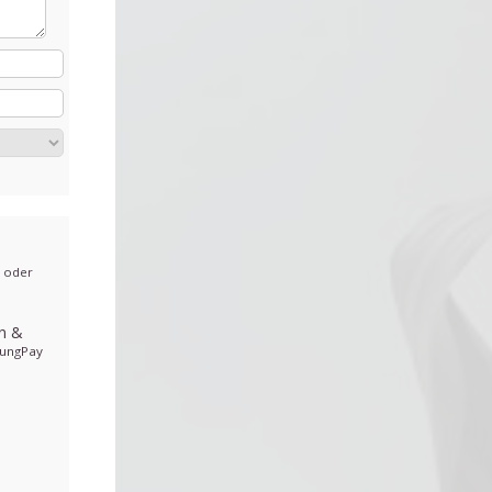
, oder
en
&
ungPay