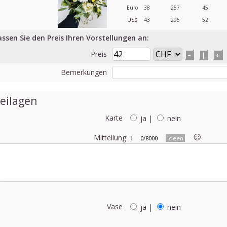
Euro
38
257
45
US$
43
295
52
assen Sie den Preis Ihren Vorstellungen an:
Preis
–
|
+
Bemerkungen
eilagen
Karte
ja
|
nein
☺︎
Mitteilung
ℹ
0/8000
Ideen
Vase
ja
|
nein