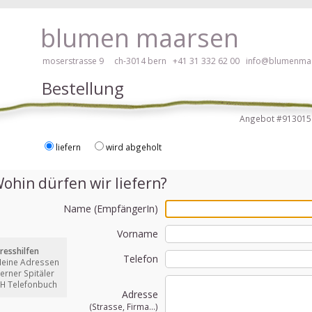
 hier klicken!
blumen maarsen
moserstrasse 9 ch-3014 bern
+41 31 332 62 00
info@blumenmaa
Bestellung
Angebot #9130
liefern
wird abgeholt
ei Blumen bestellen mit Screenreader oder Brailliezeile, bitte hier klick
ohin dürfen wir liefern?
Name (EmpfängerIn)
Vorname
resshilfen
Telefon
Meine Adressen
Berner Spitäler
CH Telefonbuch
Adresse
(Strasse, Firma...)