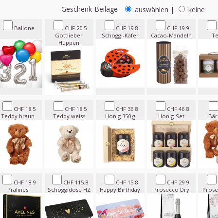
Geschenk-Beilage
auswählen
|
keine
Ballone
CHF 20.5
CHF 19.8
CHF 19.9
Gottlieber
Schoggi-Käfer
Cacao-Mandeln
Te
Hüppen
CHF 18.5
CHF 18.5
CHF 36.8
CHF 46.8
Teddy braun
Teddy weiss
Honig 350 g
Honig-Set
Bär
CHF 18.9
CHF 115.8
CHF 15.8
CHF 29.9
Pralinés
Schoggidose HZ
Happy Birthday
Prosecco Dry
Prose