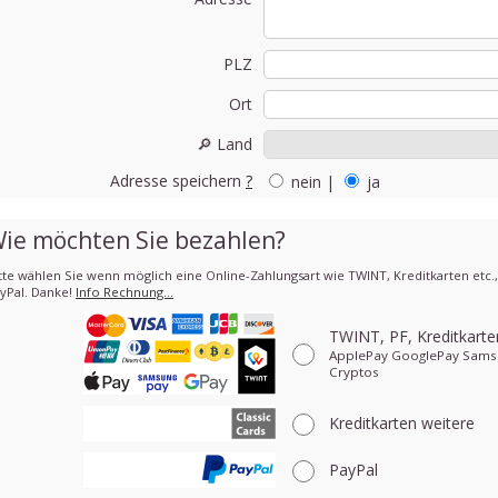
PLZ
Ort
🔎 Land
Adresse speichern
?
nein
|
ja
ie möchten Sie bezahlen?
tte wählen Sie wenn möglich eine Online-Zahlungsart wie TWINT, Kreditkarten etc.
yPal. Danke!
Info Rechnung…
TWINT, PF, Kreditkart
ApplePay GooglePay Sams
Cryptos
Kreditkarten
weitere
PayPal