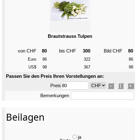
Brautstrauss Tulpen
von CHF
80
bis CHF
300
Bild CHF
80
Euro
86
322
86
US$
98
367
98
Passen Sie den Preis Ihren Vorstellungen an:
Preis
–
|
+
Bemerkungen
Beilagen
ja