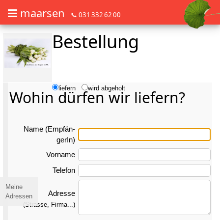
maarsen
📞 031 332 62 00
Bestellung
Barrierefrei Blumen bestellen mit Screenreader oder Brailliezeile, bitte
Barrierefrei Blumen bestellen mit Screenreader oder Brailliezeile, bi
liefern
wird abgeholt
Wohin dürfen wir liefern?
Name (Emp­fän­
gerIn)
Vorname
Telefon
Meine
Adresse
Adressen
(Strasse, Firma...)