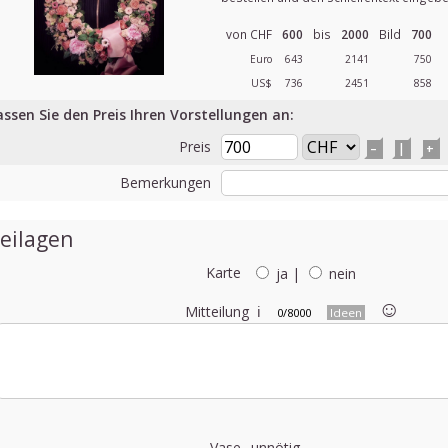
von CHF
600
bis
2000
Bild
700
Euro
643
2141
750
US$
736
2451
858
assen Sie den Preis Ihren Vorstellungen an:
Preis
–
|
+
Bemerkungen
eilagen
Karte
ja
|
nein
☺︎
Mitteilung
ℹ
0/8000
Ideen
Vase
unnötig