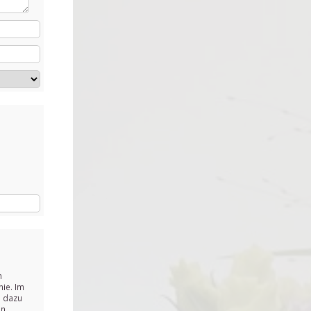
n
ie. Im
e dazu
n.