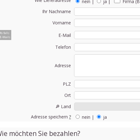
Wie Lieferadresse
nein
|
ja
⎮
Firma (B
Ihr Nachname
Vorname
fo falls
E-Mail
E-Mails
Telefon
Adresse
PLZ
Ort
🔎 Land
Adresse speichern
?
nein
|
ja
ie möchten Sie bezahlen?