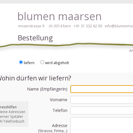
 hier klicken!
blumen maarsen
moserstrasse 9 ch-3014 bern
+41 31 332 62 00
info@blumenmaa
Bestellung
A
liefern
wird abgeholt
ei Blumen bestellen mit Screenreader oder Brailliezeile, bitte hier klick
ohin dürfen wir liefern?
Name (EmpfängerIn)
Vorname
resshilfen
Telefon
Meine Adressen
Berner Spitäler
CH Telefonbuch
Adresse
(Strasse, Firma...)