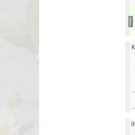
Ideen
K
I