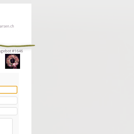
rsen.ch
ngebot #1646
en!