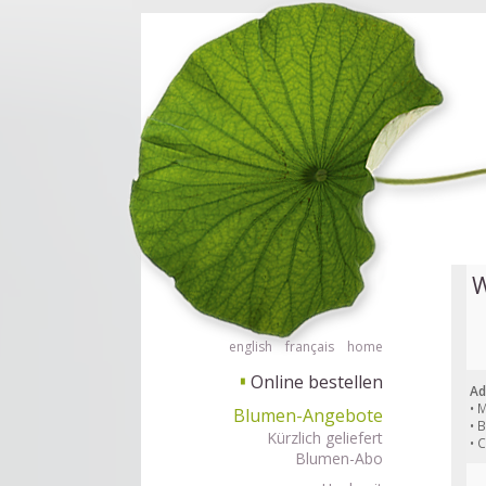
Barrierefrei Blumen bestellen mit Screenreader oder Brailliezeile, bitte
Barrierefr
W
english
français
home
Online bestellen
▘
Ad
• 
Blumen-Angebote
• 
Kürzlich geliefert
• 
Blumen-Abo