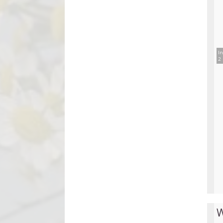
In
2 
W