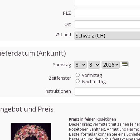
PLZ
Ort
🔎 Land
ieferdatum (Ankunft)
Samstag
Vormittag
Zeitfenster
Nachmittag
Instruktionen
ngebot und Preis
Kranz in feinen Rosétönen
Dieser Kranz vermittelt mit seinen feine
Rosétönen Sanftheit, Anmut und Harmon
Bestellformular können Sie eine Schleif
bestellen und den Schleifentext eingebe