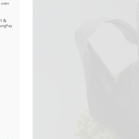
, oder
en
&
ungPay