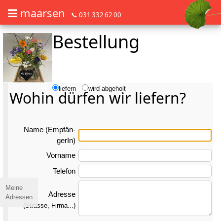
maarsen
📞 031 332 62 00
Bestellung
Barrierefrei Blumen bestellen mit Screenreader oder Brailliezeile, bitte
Barrierefrei Blumen bestellen mit Screenreader oder Brailliezeile, bi
liefern
wird abgeholt
Wohin dürfen wir liefern?
Name (Emp­fän­
gerIn)
Vorname
Telefon
Meine
Adresse
Adressen
(Strasse, Firma...)