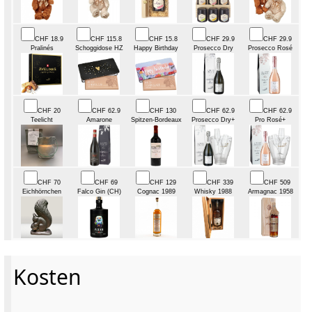
CHF 18.9
CHF 115.8
CHF 15.8
CHF 29.9
CHF 29.9
Pralinés
Schoggidose HZ
Happy Birthday
Prosecco Dry
Prosecco Rosé
CHF 20
CHF 62.9
CHF 130
CHF 62.9
CHF 62.9
Teelicht
Amarone
Spitzen-Bordeaux
Prosecco Dry+
Pro Rosé+
CHF 70
CHF 69
CHF 129
CHF 339
CHF 509
Eichhörnchen
Falco Gin (CH)
Cognac 1989
Whisky 1988
Armagnac 1958
Kosten