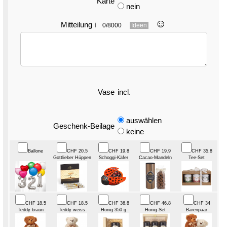
Karte
nein
☺︎
Mitteilung
ℹ
0/8000
Ideen
Vase
incl.
auswählen
Geschenk-Beilage
keine
Ballone
CHF 20.5
CHF 19.8
CHF 19.9
CHF 35.8
Gottlieber Hüppen
Schoggi-Käfer
Cacao-Mandeln
Tee-Set
CHF 18.5
CHF 18.5
CHF 36.8
CHF 46.8
CHF 34
Teddy braun
Teddy weiss
Honig 350 g
Honig-Set
Bärenpaar