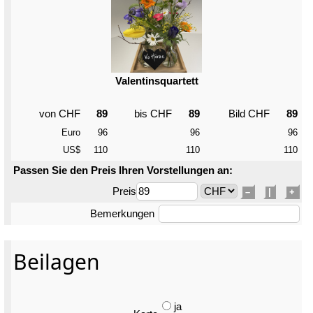
Valentinsquartett
von CHF
89
bis CHF
89
Bild CHF
89
Euro
96
96
96
US$
110
110
110
Passen Sie den Preis Ihren Vorstellungen an:
Preis
–
|
+
Bemerkungen
Beilagen
ja