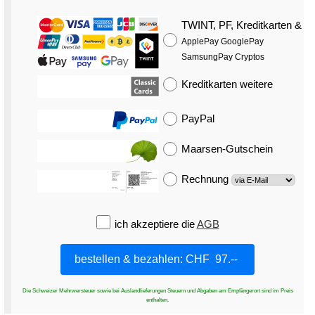
TWINT, PF, Kreditkarten
&
ApplePay GooglePay
SamsungPay Cryptos
Kreditkarten
weitere
PayPal
Maarsen-Gutschein
Rechnung
ich akzeptiere die
AGB
Die Schweizer Mehrwersteuer sowie bei Auslandlieferungen Steuern und Abgaben am Empfängerort sind im Preis
enthalten.