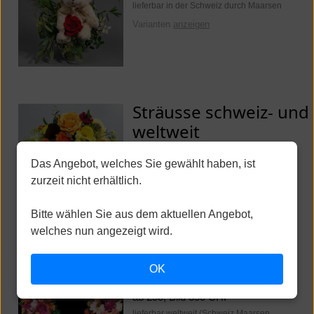
lieferbar in der Schweiz durch Maarsen
Varianten
anzeigen
Sträusse schweiz- und
weltweit
ab 40, Bild 130 CHF
Das Angebot, welches Sie gewählt haben, ist
lieferbar weltweit (Schweiz Maarsen.
zurzeit nicht erhältlich.
International Fleurop)
Varianten
anzeigen
Bitte wählen Sie aus dem aktuellen Angebot,
welches nun angezeigt wird.
Trauerkränze und
OK
Sargbouquets
ab 250, Bild 350 CHF
lieferbar weltweit (Schweiz Maarsen.