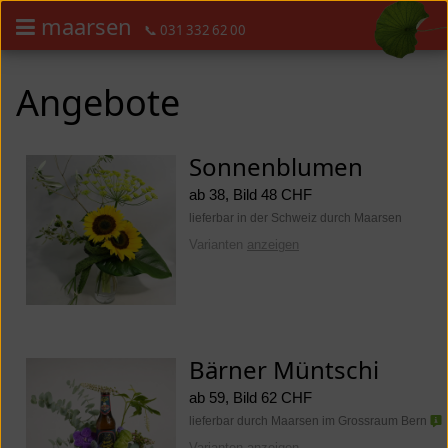
maarsen
📞 031 332 62 00
Barrierefrei Blumen bestellen mit Screenreader oder Brailliezeile, bitte
Barrierefrei Blumen bestellen mit Screenreader oder Brailliezeile, bi
Angebote
Sonnenblumen
ab 38, Bild 48 CHF
lieferbar in der Schweiz durch Maarsen
Varianten
anzeigen
Bärner Müntschi
ab 59, Bild 62 CHF
lieferbar durch Maarsen im Grossraum Bern
Varianten
anzeigen