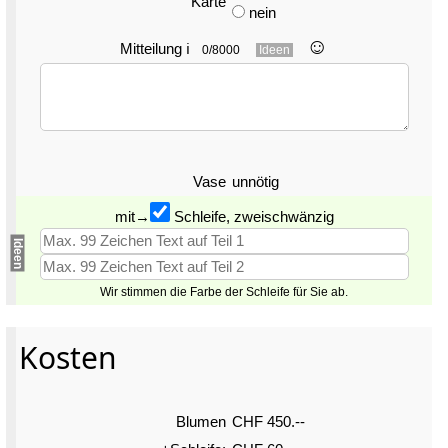
Karte
nein
☺︎
Mitteilung
ℹ
0/8000
Ideen
Vase
unnötig
mit→
Schleife, zweischwänzig
Ideen
Wir stimmen die Farbe der Schleife für Sie ab.
Kosten
Blumen
CHF 450.--