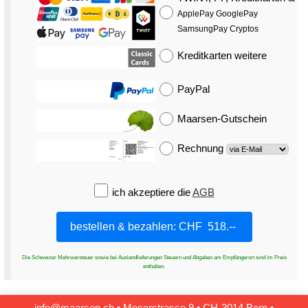
ApplePay GooglePay
SamsungPay Cryptos
Kreditkarten
weitere
PayPal
Maarsen-Gutschein
Rechnung
ich akzeptiere die
AGB
Die Schweizer Mehrwersteuer sowie bei Auslandlieferungen Steuern und Abgaben am Empfängerort sind im Preis
enthalten.
info@maarsen.ch
▪
Moserstrasse 9 ▪ CH‑3014 Bern
▪