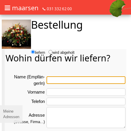
maarsen
📞 031 332 62 00
Bestellung
Barrierefrei Blumen bestellen mit Screenreader oder Brailliezeile, bitte
Barrierefrei Blumen bestellen mit Screenreader oder Brailliezeile, bi
liefern
wird abgeholt
Wohin dürfen wir liefern?
Name (Emp­fän­
gerIn)
Vorname
Telefon
Meine
Adresse
Adressen
(Strasse, Firma...)