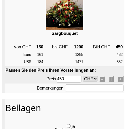
Sargbouquet
von CHF
150
bis CHF
1200
Bild CHF
450
Euro
161
1285
482
US$
184
1471
552
Passen Sie den Preis Ihren Vorstellungen an:
Preis
–
|
+
Bemerkungen
Beilagen
ja