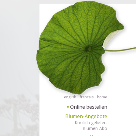
Barrierefrei Blumen bestellen mit Screenreader oder Brailliezeile, bitte
Barrierefr
english
français
home
Online bestellen
▘
Blumen-Angebote
Kürzlich geliefert
Blumen-Abo