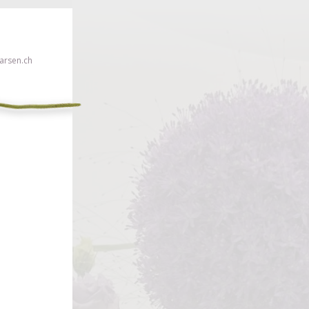
rsen.ch
en!