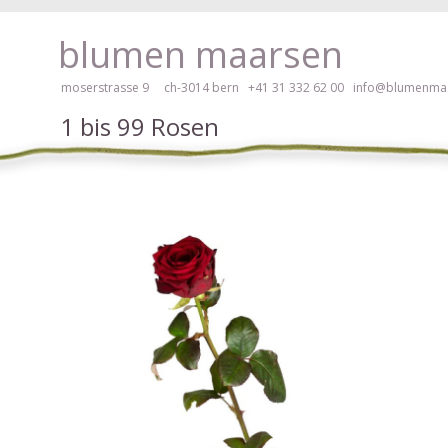
 hier klicken!
blumen maarsen
moserstrasse 9 ch-3014 bern
+41 31 332 62 00
info@blumenmaa
1 bis 99 Rosen
ei Blumen bestellen mit Screenreader oder Brailliezeile, bitte hier klick