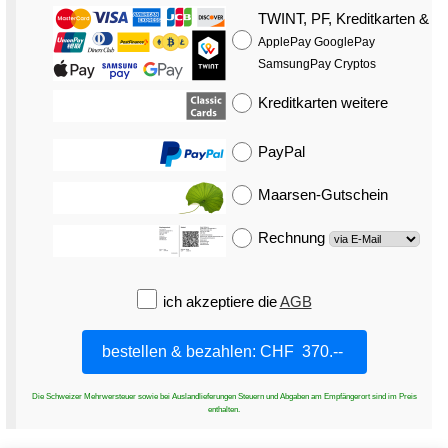
TWINT, PF, Kreditkarten
&
ApplePay GooglePay
SamsungPay Cryptos
Kreditkarten
weitere
PayPal
Maarsen-Gutschein
Rechnung
ich akzeptiere die
AGB
Die Schweizer Mehrwersteuer sowie bei Auslandlieferungen Steuern und Abgaben am Empfängerort sind im Preis
enthalten.