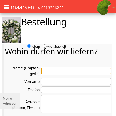
maarsen
📞 031 332 62 00
Bestellung
Barrierefrei Blumen bestellen mit Screenreader oder Brailliezeile, bitte
Barrierefrei Blumen bestellen mit Screenreader oder Brailliezeile, bi
liefern
wird abgeholt
Wohin dürfen wir liefern?
Name (Emp­fän­
gerIn)
Vorname
Telefon
Meine
Adresse
Adressen
(Strasse, Firma...)