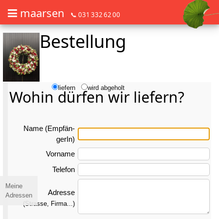
maarsen
📞 031 332 62 00
Bestellung
Barrierefrei Blumen bestellen mit Screenreader oder Brailliezeile, bitte
Barrierefrei Blumen bestellen mit Screenreader oder Brailliezeile, bi
liefern
wird abgeholt
Wohin dürfen wir liefern?
Name (Emp­fän­
gerIn)
Vorname
Telefon
Meine
Adresse
Adressen
(Strasse, Firma...)