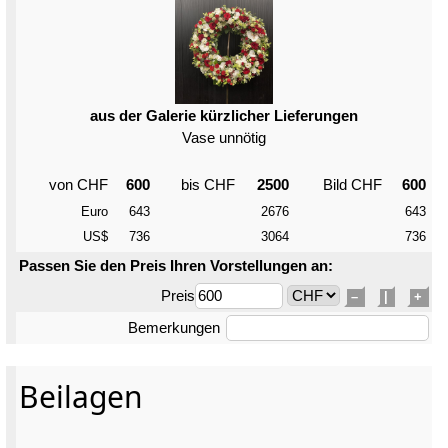
aus der Galerie kürzlicher Lieferungen
Vase unnötig
von CHF
600
bis CHF
2500
Bild CHF
600
Euro
643
2676
643
US$
736
3064
736
Passen Sie den Preis Ihren Vorstellungen an:
Preis
–
|
+
Bemerkungen
Beilagen