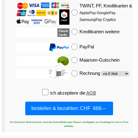
TWINT, PF, Kreditkarten
&
ApplePay GooglePay
SamsungPay Cryptos
Kreditkarten
weitere
PayPal
Maarsen-Gutschein
Rechnung
ich akzeptiere die
AGB
Die Schweizer Mehrwersteuer sowie bei Auslandlieferungen Steuern und Abgaben am Empfängerort sind im Preis
enthalten.