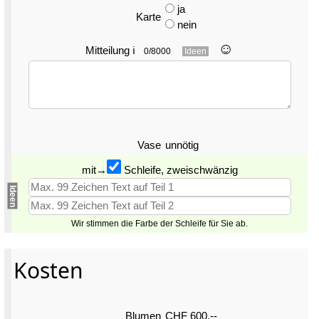
ja
Karte
nein
☺︎
Mitteilung
ℹ
0/8000
Ideen
Vase
unnötig
mit→
Schleife, zweischwänzig
Ideen
Wir stimmen die Farbe der Schleife für Sie ab.
Kosten
Blumen
CHF 600.--