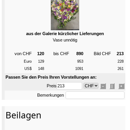
aus der Galerie kürzlicher Lieferungen
Vase unnötig
von CHF
120
bis CHF
890
Bild CHF
213
Euro
129
953
228
US$
148
1091
261
Passen Sie den Preis Ihren Vorstellungen an:
Preis
–
|
+
Bemerkungen
Beilagen