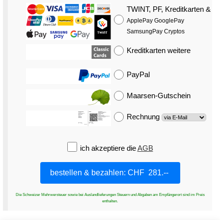
TWINT, PF, Kreditkarten
&
ApplePay GooglePay
SamsungPay Cryptos
Kreditkarten
weitere
PayPal
Maarsen-Gutschein
Rechnung
ich akzeptiere die
AGB
Die Schweizer Mehrwersteuer sowie bei Auslandlieferungen Steuern und Abgaben am Empfängerort sind im Preis
enthalten.