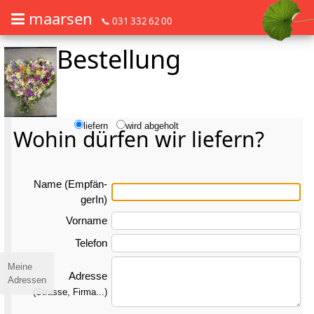
maarsen
📞 031 332 62 00
Bestellung
Barrierefrei Blumen bestellen mit Screenreader oder Brailliezeile, bitte
Barrierefrei Blumen bestellen mit Screenreader oder Brailliezeile, bi
liefern
wird abgeholt
Wohin dürfen wir liefern?
Name (Emp­fän­
gerIn)
Vorname
Telefon
Meine
Adresse
Adressen
(Strasse, Firma...)