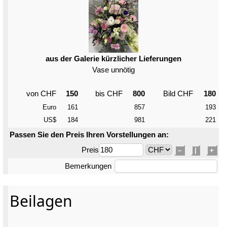
aus der Galerie kürzlicher Lieferungen
Vase unnötig
von CHF
150
bis CHF
800
Bild CHF
180
Euro
161
857
193
US$
184
981
221
Passen Sie den Preis Ihren Vorstellungen an:
Preis
–
|
+
Bemerkungen
Beilagen