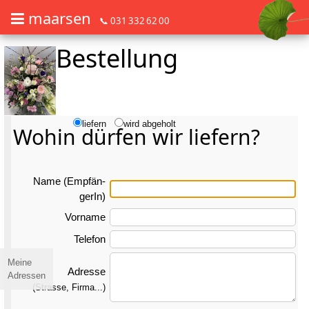
maarsen
📞 031 332 62 00
Bestellung
Barrierefrei Blumen bestellen mit Screenreader oder Brailliezeile, bitte
Barrierefrei Blumen bestellen mit Screenreader oder Brailliezeile, bi
liefern
wird abgeholt
Wohin dürfen wir liefern?
Name (Emp­fän­
gerIn)
Vorname
Telefon
Meine
Adresse
Adressen
(Strasse, Firma...)