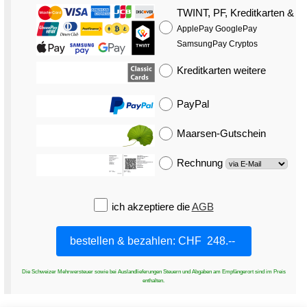
TWINT, PF, Kreditkarten
&
ApplePay GooglePay
SamsungPay Cryptos
Kreditkarten
weitere
PayPal
Maarsen-Gutschein
Rechnung
ich akzeptiere die
AGB
Die Schweizer Mehrwersteuer sowie bei Auslandlieferungen Steuern und Abgaben am Empfängerort sind im Preis
enthalten.