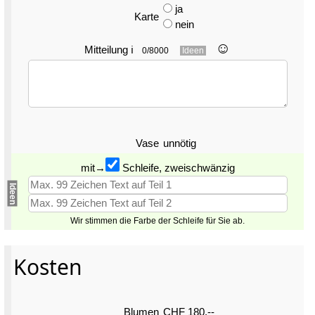
ja
Karte
nein
☺︎
Mitteilung
ℹ
0/8000
Ideen
Vase
unnötig
mit→
Schleife, zweischwänzig
Ideen
Wir stimmen die Farbe der Schleife für Sie ab.
Kosten
Blumen
CHF 180.--