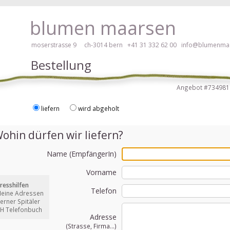
 hier klicken!
blumen maarsen
moserstrasse 9 ch-3014 bern
+41 31 332 62 00
info@blumenmaa
Bestellung
Angebot #7349
liefern
wird abgeholt
ei Blumen bestellen mit Screenreader oder Brailliezeile, bitte hier klick
ohin dürfen wir liefern?
Name (EmpfängerIn)
Vorname
resshilfen
Telefon
Meine Adressen
Berner Spitäler
CH Telefonbuch
Adresse
(Strasse, Firma...)