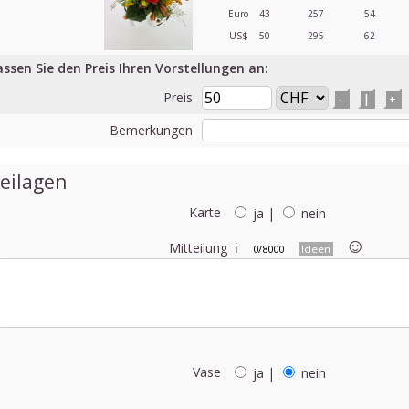
Euro
43
257
54
US$
50
295
62
assen Sie den Preis Ihren Vorstellungen an:
Preis
–
|
+
Bemerkungen
eilagen
Karte
ja
|
nein
☺︎
Mitteilung
ℹ
0/8000
Ideen
Vase
ja
|
nein