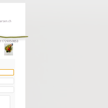
rsen.ch
8111729350853
en!