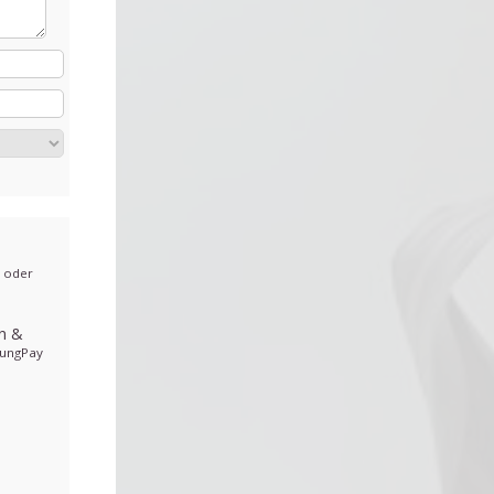
, oder
en
&
ungPay