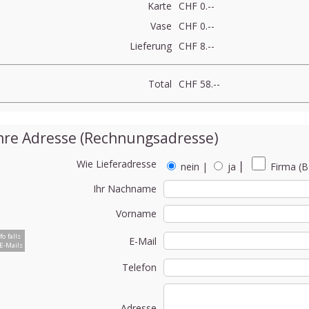
Karte
CHF 0.--
Vase
CHF 0.--
Lieferung
CHF 8.--
Total
CHF 58.--
hre Adresse (Rechnungsadresse)
Wie Lieferadresse
nein
|
ja
⎮
Firma (B
Ihr Nachname
Vorname
fo falls
E-Mail
E-Mails
Telefon
Adresse