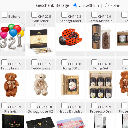
Geschenk-Beilage
auswählen
|
keine
Ballone
CHF 20.5
CHF 19.8
CHF 19.9
Gottlieber
Schoggi-Käfer
Cacao-Mandeln
Te
Hüppen
CHF 18.5
CHF 18.5
CHF 36.8
CHF 46.8
Teddy braun
Teddy weiss
Honig 350 g
Honig-Set
Bär
CHF 18.9
CHF 115.8
CHF 15.8
CHF 29.9
Pralinés
Schoggidose HZ
Happy Birthday
Prosecco Dry
Prose