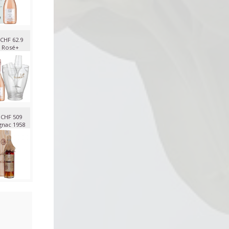
CHF 62.9
 Rosé+
CHF 509
nac 1958