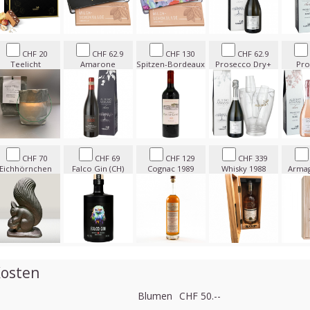
CHF 20
CHF 62.9
CHF 130
CHF 62.9
Teelicht
Amarone
Spitzen-Bordeaux
Prosecco Dry+
Pro
CHF 70
CHF 69
CHF 129
CHF 339
Eichhörnchen
Falco Gin (CH)
Cognac 1989
Whisky 1988
Armag
osten
Blumen
CHF 50.--