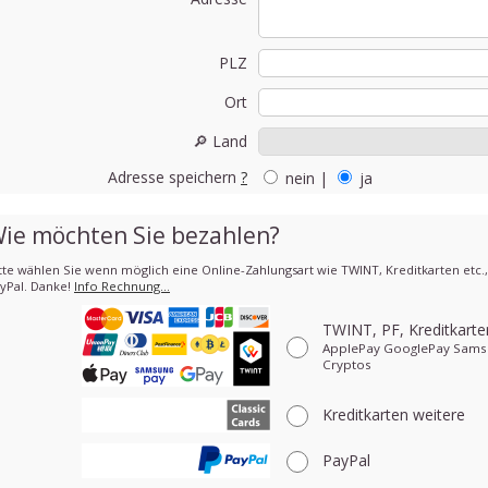
PLZ
Ort
🔎 Land
Adresse speichern
?
nein
|
ja
ie möchten Sie bezahlen?
tte wählen Sie wenn möglich eine Online-Zahlungsart wie TWINT, Kreditkarten etc.
yPal. Danke!
Info Rechnung…
TWINT, PF, Kreditkart
ApplePay GooglePay Sams
Cryptos
Kreditkarten
weitere
PayPal