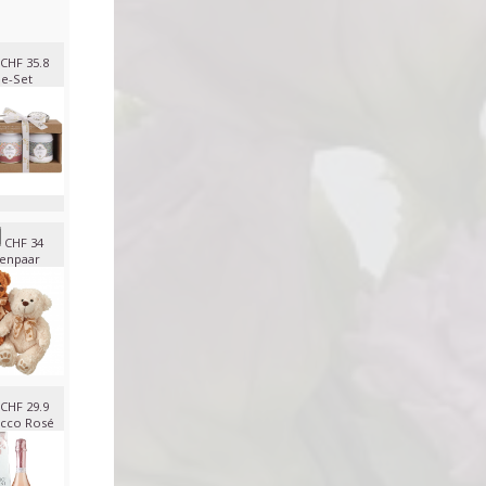
CHF 35.8
e-Set
CHF 34
enpaar
CHF 29.9
cco Rosé