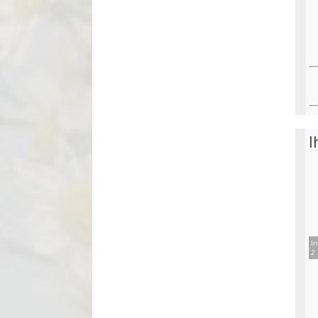
I
In
2 