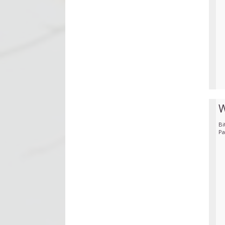
W
Bi
Pa