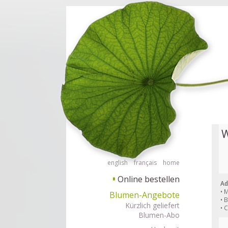
Barrierefrei Blumen bestellen mit Screenreader oder Brailliezeile, bitte
Barrierefr
W
english
français
home
Online bestellen
▘
Ad
• 
Blumen-Angebote
• 
Kürzlich geliefert
• 
Blumen-Abo