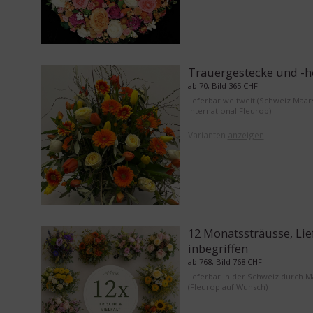
Trauergestecke und -h
ab 70, Bild 365 CHF
lieferbar weltweit (Schweiz Maar
International Fleurop)
Varianten
anzeigen
12 Monatssträusse, Li
inbegriffen
ab 768, Bild 768 CHF
lieferbar in der Schweiz durch 
(Fleurop auf Wunsch)