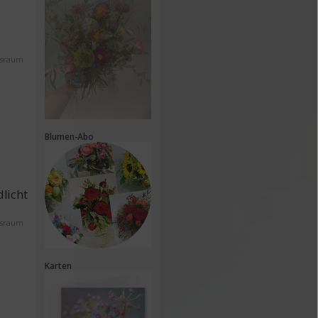
ssraum
Blumen-Abo
licht
ssraum
Karten