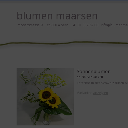
 hier klicken!
blumen maarsen
moserstrasse 9 ch-3014 bern
+41 31 332 62 00
info@blumenmaa
ei Blumen bestellen mit Screenreader oder Brailliezeile, bitte hier klick
Sonnenblumen
ab 38, Bild 48 CHF
lieferbar in der Schweiz durch 
Varianten
anzeigen