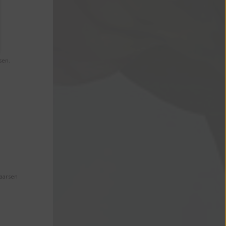
sen.
Maarsen