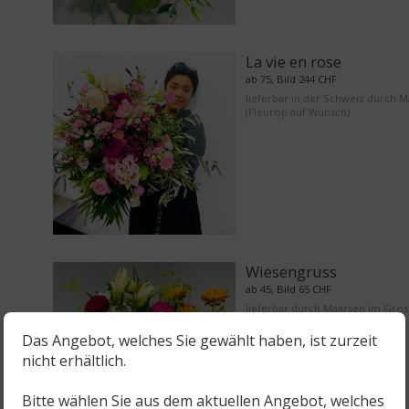
La vie en rose
ab 75, Bild 244 CHF
lieferbar in der Schweiz durch 
(Fleurop auf Wunsch)
Wiesengruss
ab 45, Bild 65 CHF
lieferbar durch Maarsen im Gro
Bern
Das Angebot, welches Sie gewählt haben, ist zurzeit
nicht erhältlich.
Bitte wählen Sie aus dem aktuellen Angebot, welches