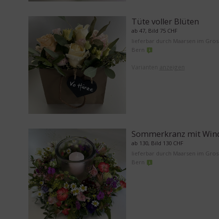
Tüte voller Blüten
ab 47, Bild 75 CHF
lieferbar durch Maarsen im Gro
Bern
Varianten
anzeigen
Sommerkranz mit Wind
ab 130, Bild 130 CHF
lieferbar durch Maarsen im Gro
Bern