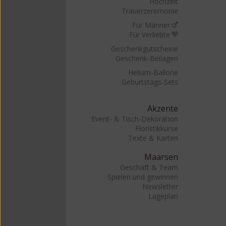
Hochzeit
Trauerzeremonie
Für Männer
Für Verliebte
Geschenkgutscheine
Geschenk-Beilagen
Helium-Ballone
Geburtstags-Sets
Akzente
Event- & Tisch-Dekoration
Floristikkurse
Texte & Karten
Maarsen
Geschäft & Team
Spielen und gewinnen
Newsletter
Lageplan