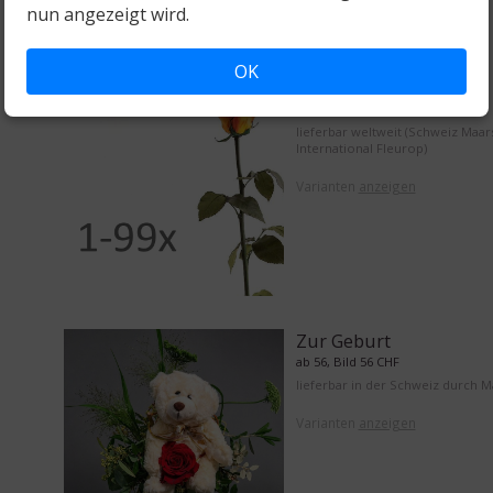
nun angezeigt wird.
OK
1 bis 99 Rosen
ab 15, Bild 15 CHF
lieferbar weltweit (Schweiz Maar
International Fleurop)
Varianten
anzeigen
Zur Geburt
ab 56, Bild 56 CHF
lieferbar in der Schweiz durch 
Varianten
anzeigen