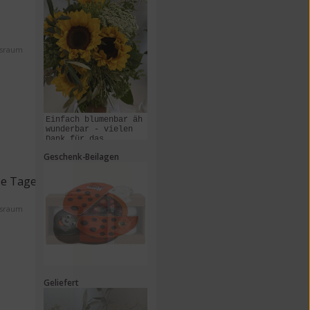
ssraum
Einfach blumenbar äh
wunderbar - vielen
Dank für das
Zusammenstellen und
Geschenk-Beilagen
Liefern dieses
Kunstwerks!
se Tage
ssraum
Geliefert