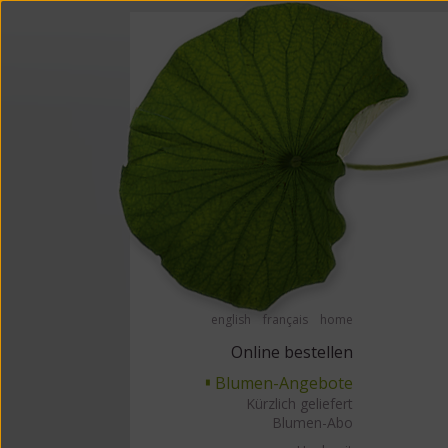
Barrierefrei Blumen bestellen mit Screenreader oder Brailliezeile, bitte
Barrierefr
english
français
home
Online bestellen
Blumen-Angebote
▘
Kürzlich geliefert
Blumen-Abo