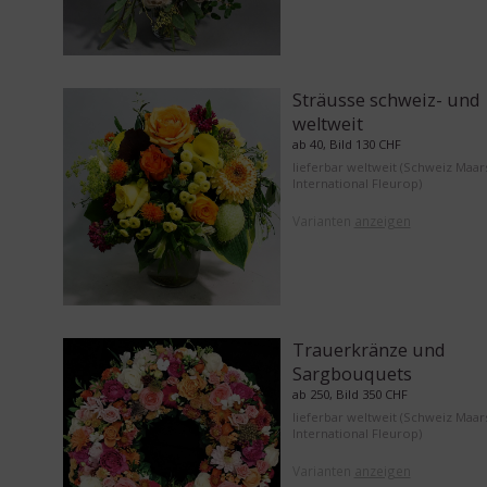
Sträusse schweiz- und
weltweit
ab 40, Bild 130 CHF
lieferbar weltweit (Schweiz Maar
International Fleurop)
Varianten
anzeigen
Trauerkränze und
Sargbouquets
ab 250, Bild 350 CHF
lieferbar weltweit (Schweiz Maar
International Fleurop)
Varianten
anzeigen