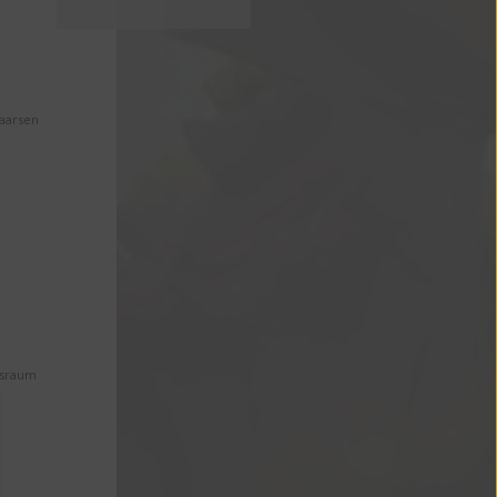
Maarsen
ssraum