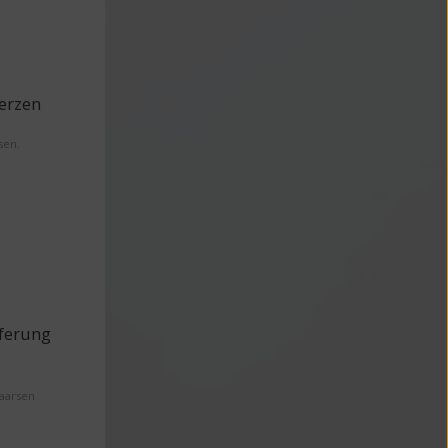
erzen
sen.
eferung
Maarsen