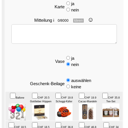
ja
Karte
nein
☺︎
Mitteilung
ℹ
0/8000
Ideen
ja
Vase
nein
auswählen
Geschenk-Beilage
keine
Ballone
CHF 20.5
CHF 19.8
CHF 19.9
CHF 35.8
Gottlieber Hüppen
Schoggi-Käfer
Cacao-Mandeln
Tee-Set
CHF 18.5
CHF 18.5
CHF 36.8
CHF 46.8
CHF 34