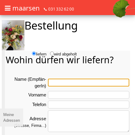
maarsen
📞 031 332 62 00
Bestellung
Barrierefrei Blumen bestellen mit Screenreader oder Brailliezeile, bitte
Barrierefrei Blumen bestellen mit Screenreader oder Brailliezeile, bi
liefern
wird abgeholt
Wohin dürfen wir liefern?
Name (Emp­fän­
gerIn)
Vorname
Telefon
Meine
Adresse
Adressen
(Strasse, Firma...)