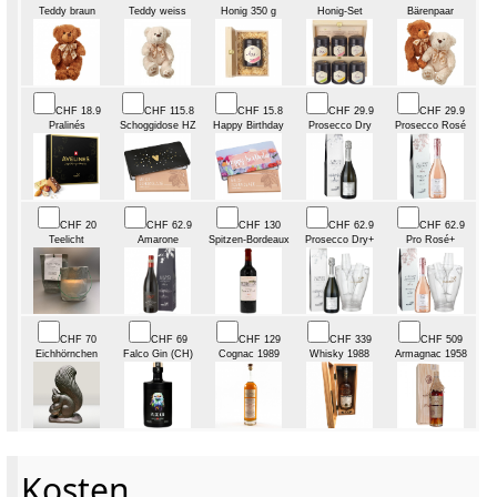
Teddy braun
Teddy weiss
Honig 350 g
Honig-Set
Bärenpaar
CHF 18.9
CHF 115.8
CHF 15.8
CHF 29.9
CHF 29.9
Pralinés
Schoggidose HZ
Happy Birthday
Prosecco Dry
Prosecco Rosé
CHF 20
CHF 62.9
CHF 130
CHF 62.9
CHF 62.9
Teelicht
Amarone
Spitzen-Bordeaux
Prosecco Dry+
Pro Rosé+
CHF 70
CHF 69
CHF 129
CHF 339
CHF 509
Eichhörnchen
Falco Gin (CH)
Cognac 1989
Whisky 1988
Armagnac 1958
Kosten