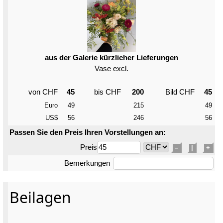
aus der Galerie kürzlicher Lieferungen
Vase excl.
von CHF
45
bis CHF
200
Bild CHF
45
Euro
49
215
49
US$
56
246
56
Passen Sie den Preis Ihren Vorstellungen an:
Preis
–
|
+
Bemerkungen
Beilagen