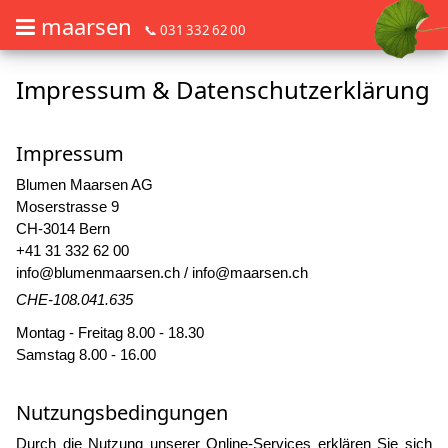
maarsen
📞 031 332 62 00
Impressum & Datenschutzerklärung
Barrierefrei Blumen bestellen mit Screenreader oder Brailliezeile, bitte
Barrierefrei Blumen bestellen mit Screenreader oder Brailliezeile, bi
Impressum
Blumen Maarsen AG
Moserstrasse 9
CH-3014 Bern
+41 31 332 62 00
info@blumenmaarsen.ch
/
info@maarsen.ch
CHE-108.041.635
Montag - Freitag 8.00 - 18.30
Samstag 8.00 - 16.00
Nutzungsbedingungen
Durch die Nutzung unserer Online-Services erklären Sie sich