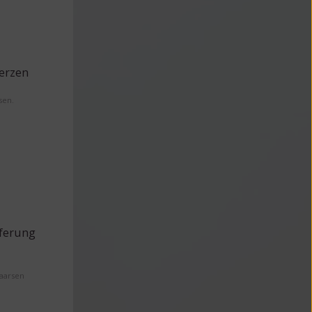
erzen
sen.
eferung
Maarsen