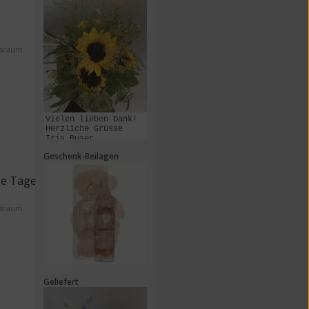
ssraum
Vielen lieben Dank!
Herzliche Grüsse
Iris Buser
Geschenk-Beilagen
se Tage
ssraum
Geliefert