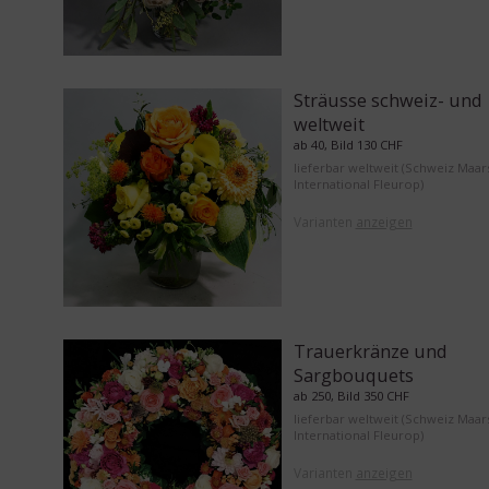
Sträusse schweiz- und
weltweit
ab 40, Bild 130 CHF
lieferbar weltweit (Schweiz Maar
International Fleurop)
Varianten
anzeigen
Trauerkränze und
Sargbouquets
ab 250, Bild 350 CHF
lieferbar weltweit (Schweiz Maar
International Fleurop)
Varianten
anzeigen