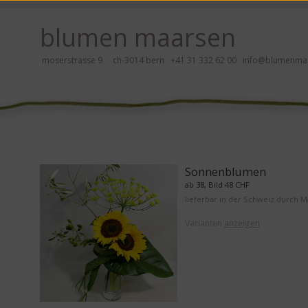
 hier klicken!
blumen maarsen
moserstrasse 9 ch-3014 bern
+41 31 332 62 00
info@blumenmaa
ei Blumen bestellen mit Screenreader oder Brailliezeile, bitte hier klick
Sonnenblumen
ab 38, Bild 48 CHF
lieferbar in der Schweiz durch 
Varianten
anzeigen