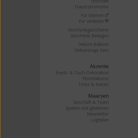
Hochzeit
Trauerzeremonie
Für Männer
Für Verliebte
Geschenkgutscheine
Geschenk-Beilagen
Helium-Ballone
Geburtstags-Sets
Akzente
Event- & Tisch-Dekoration
Floristikkurse
Texte & Karten
Maarsen
Geschäft & Team
Spielen und gewinnen
Newsletter
Lageplan