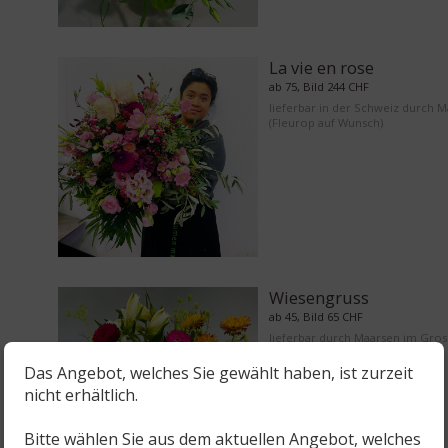
La vie en rose
ab 75, Bild 244 CHF
lieferbar in der Schweiz durch 
(Fleurop auf Wunsch)
Wiesengruss
ab 45, Bild 65 CHF
lieferbar durch Maarsen im Gro
Bern
Das Angebot, welches Sie gewählt haben, ist zurzeit
nicht erhältlich.
Bitte wählen Sie aus dem aktuellen Angebot, welches