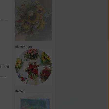
ssraum
Blumen-Abo
licht
ssraum
Karten