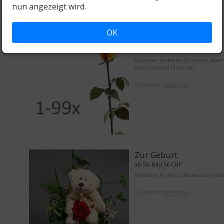
nun angezeigt wird.
OK
1 bis 99 Rosen
ab 15, Bild 15 CHF
lieferbar weltweit (Schweiz Maar
International Fleurop)
Varianten
anzeigen
Zur Geburt
ab 56, Bild 56 CHF
lieferbar in der Schweiz durch 
Varianten
anzeigen