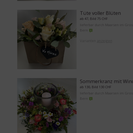
Tüte voller Blüten
ab 47, Bild 75 CHF
lieferbar durch Maarsen im Gro
Bern
Varianten
anzeigen
Sommerkranz mit Wind
ab 130, Bild 130 CHF
lieferbar durch Maarsen im Gro
Bern