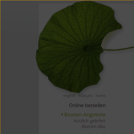
Barrierefrei Blumen bestellen mit Screenreader oder Brailliezeile, bitte
Barrierefr
english
français
home
Online bestellen
Blumen-Angebote
▘
Kürzlich geliefert
Blumen-Abo