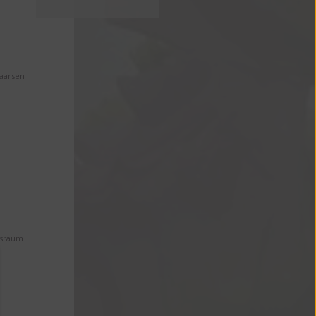
Maarsen
ssraum