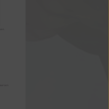
sen.
Maarsen