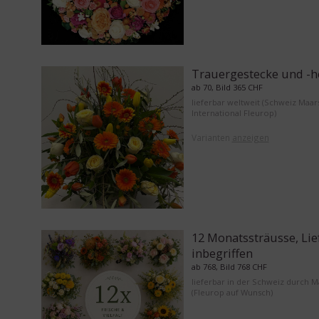
Trauergestecke und -h
ab 70, Bild 365 CHF
lieferbar weltweit (Schweiz Maar
International Fleurop)
Varianten
anzeigen
12 Monatssträusse, Li
inbegriffen
ab 768, Bild 768 CHF
lieferbar in der Schweiz durch 
(Fleurop auf Wunsch)